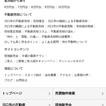
返済額から探す
6万円台
7万円台
8万円台
9万円台
10万円台
不動産売却について
川口市の不動産売却
売却査定
川口市の相続による不動産売却
川口市の離婚による不動産売却
川口市の不動産買取
売却成功実績
売却査定実績
不動産売却コラム
不動産売却の流れ
「仲介」と「買取」の違い
不動産売却時の諸費用
少しでも高く売るポイント
よくある質問
仲介手数料について
サイトコンテンツ
現地販売会
今週の最新チラシ
ご友人・ご家族ご友人紹介キャンペーン
マンションカタログ
当社について
トップページ
スタッフ紹介
会社概要
アクセス
お客様の声
ブログ
お問合せ
トップページ
売買物件検索
川口市の不動産
現地販売会