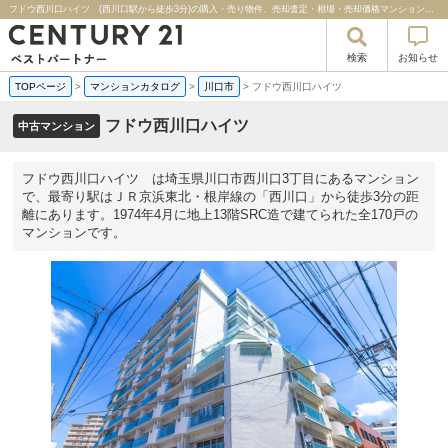
フドウ西川口ハイツ (西川口駅から徒歩3分)の購入・売り物件、売却査定・相場・売却価格マンション情報｜センチュリー２１ベストパートナー
検索
お知らせ
TOPページ
>
マンションカタログ
>
川口市
>
フドウ西川口ハイツ
フドウ西川口ハイツ
中古マンション
フドウ西川口ハイツ は埼玉県川口市西川口3丁目にあるマンション
で、最寄り駅はＪＲ京浜東北・根岸線の「西川口」から徒歩3分の距
離にあります。1974年4月に地上13階SRC造で建てられた全170戸の
マンションです。