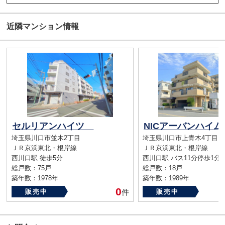
近隣マンション情報
セルリアンハイツ
埼玉県川口市並木2丁目
埼玉県川口市上青木4丁目
ＪＲ京浜東北・根岸線
ＪＲ京浜東北・根岸線
西川口駅 徒歩5分
西川口駅 バス11分停歩1分
総戸数：75戸
総戸数：18戸
築年数：1978年
築年数：1989年
0
販売中
件
販売中