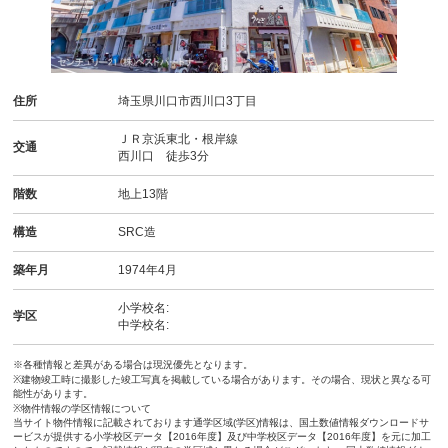
住所
埼玉県川口市西川口3丁目
ＪＲ京浜東北・根岸線
交通
西川口 徒歩3分
階数
地上13階
構造
SRC造
築年月
1974年4月
小学校名:
学区
中学校名:
※各種情報と差異がある場合は現況優先となります。
※建物竣工時に撮影した竣工写真を掲載している場合があります。その場合、現状と異なる可
能性があります。
※物件情報の学区情報について
当サイト物件情報に記載されております通学区域(学区)情報は、国土数値情報ダウンロードサ
ービスが提供する小学校区データ【2016年度】及び中学校区データ【2016年度】を元に加工