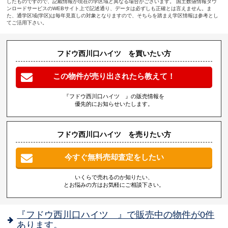
したものですので、記載情報が現在の学区域と異なる場合がございます。 国土数値情報ダウ
ンロードサービスのWEBサイト上で記述通り、データは必ずしも正確とは言えません。ま
た、通学区域(学区)は毎年見直しの対象となりますので、そちらを踏まえ学区情報は参考とし
てご活用下さい。
フドウ西川口ハイツ を買いたい方
この物件が売り出されたら教えて！
『フドウ西川口ハイツ 』の販売情報を
優先的にお知らせいたします。
フドウ西川口ハイツ を売りたい方
今すぐ無料売却査定をしたい
いくらで売れるのか知りたい、
とお悩みの方はお気軽にご相談下さい。
『フドウ西川口ハイツ 』で販売中の物件が0件
あります。