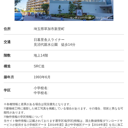
住所
埼玉県草加市新里町
日暮里舎人ライナー
交通
見沼代親水公園 徒歩14分
階数
地上14階
構造
SRC造
築年月
1993年6月
小学校名:
学区
中学校名:
※各種情報と差異がある場合は現況優先となります。
※建物竣工時に撮影した竣工写真を掲載している場合があります。その場合、現状と異なる可
能性があります。
※物件情報の学区情報について
当サイト物件情報に記載されております通学区域(学区)情報は、国土数値情報ダウンロードサ
ービスが提供する小学校区データ【2016年度】及び中学校区データ【2016年度】を元に加工