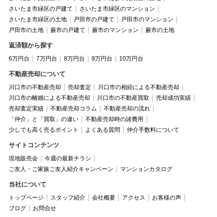
さいたま市緑区の戸建て
さいたま市緑区のマンション
さいたま市緑区の土地
戸田市の戸建て
戸田市のマンション
戸田市の土地
蕨市の戸建て
蕨市のマンション
蕨市の土地
返済額から探す
6万円台
7万円台
8万円台
9万円台
10万円台
不動産売却について
川口市の不動産売却
売却査定
川口市の相続による不動産売却
川口市の離婚による不動産売却
川口市の不動産買取
売却成功実績
売却査定実績
不動産売却コラム
不動産売却の流れ
「仲介」と「買取」の違い
不動産売却時の諸費用
少しでも高く売るポイント
よくある質問
仲介手数料について
サイトコンテンツ
現地販売会
今週の最新チラシ
ご友人・ご家族ご友人紹介キャンペーン
マンションカタログ
当社について
トップページ
スタッフ紹介
会社概要
アクセス
お客様の声
ブログ
お問合せ