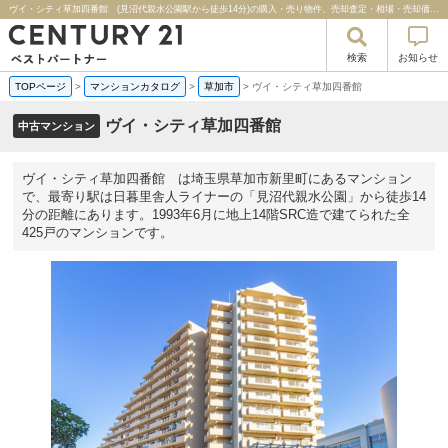
ヴイ・シティ草加四番館 (見沼代親水公園駅から徒歩14分)の購入・売り物件、売却査定・相場・売却価格マンション情報｜センチュリー２１ベストパートナー
検索
お知らせ
TOPページ
>
マンションカタログ
>
草加市
>
ヴイ・シティ草加四番館
ヴイ・シティ草加四番館
中古マンション
ヴイ・シティ草加四番館 は埼玉県草加市新里町にあるマンション
で、最寄り駅は日暮里舎人ライナーの「見沼代親水公園」から徒歩14
分の距離にあります。1993年6月に地上14階SRC造で建てられた全
425戸のマンションです。