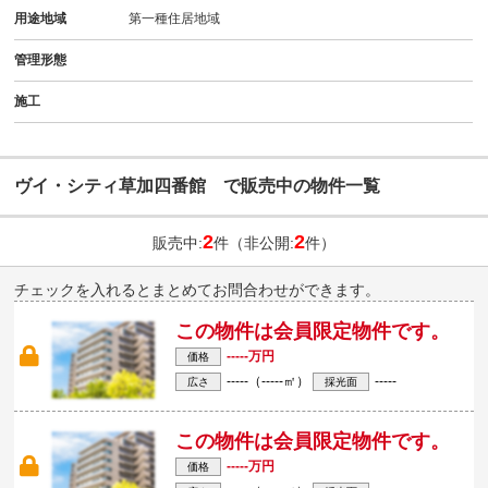
用途地域
第一種住居地域
管理形態
施工
ヴイ・シティ草加四番館 で販売中の物件一覧
2
2
販売中:
件（非公開:
件）
チェックを入れるとまとめてお問合わせができます。
この物件は会員限定物件です。
-----万円
価格
-----（-----㎡）
-----
広さ
採光面
この物件は会員限定物件です。
-----万円
価格