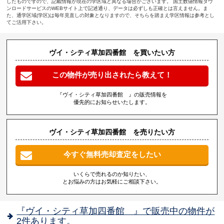
したものですので、記載情報が現在の学区域と異なる場合がございます。 国土数値情報ダウ
ンロードサービスのWEBサイト上で記述通り、データは必ずしも正確とは言えません。ま
た、通学区域(学区)は毎年見直しの対象となりますので、そちらを踏まえ学区情報は参考とし
てご活用下さい。
ヴイ・シティ草加四番館 を買いたい方
この物件が売り出されたら教えて！
『ヴイ・シティ草加四番館 』の販売情報を
優先的にお知らせいたします。
ヴイ・シティ草加四番館 を売りたい方
今すぐ無料売却査定をしたい
いくらで売れるのか知りたい、
とお悩みの方はお気軽にご相談下さい。
『ヴイ・シティ草加四番館 』で販売中の物件が
2件あります。