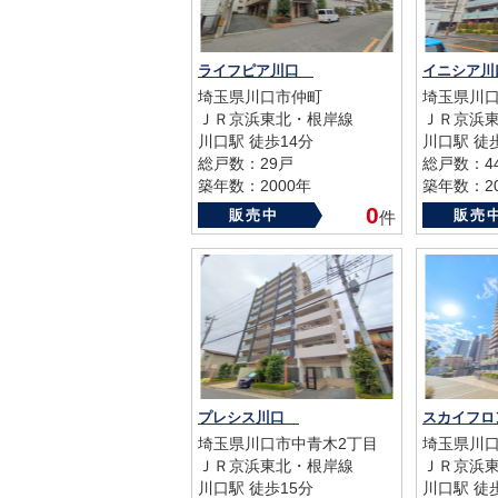
ライフピア川口
イニシア
埼玉県川口市仲町
埼玉県川
ＪＲ京浜東北・根岸線
ＪＲ京浜
川口駅 徒歩14分
川口駅 徒
総戸数：29戸
総戸数：4
築年数：2000年
築年数：20
0
販売中
販売
件
プレシス川口
スカイフ
埼玉県川口市中青木2丁目
埼玉県川口
ＪＲ京浜東北・根岸線
ＪＲ京浜
川口駅 徒歩15分
川口駅 徒