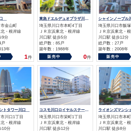
川口
東急ドエルデュオプラザ川口弐番館
口市金山町
埼玉県川口市本町4丁目
埼玉県川口市飯塚
東北・根岸線
ＪＲ京浜東北・根岸線
ＪＲ京浜東北・根
歩9分
川口駅 徒歩5分
川口駅 徒歩12分
4戸
総戸数：85戸
総戸数：27戸
13年
築年数：1988年
築年数：2008年
1
0
中
販売中
販売中
件
件
ロントタワー川口
コスモ川口ロイヤルステージ
市川口1丁目
埼玉県川口市栄町1丁目
埼玉県川口市本町
東北・根岸線
ＪＲ京浜東北・根岸線
ＪＲ京浜東北・根
歩10分
川口駅 徒歩12分
川口駅 徒歩8分