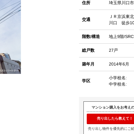
住所
埼玉県川口市
ＪＲ京浜東北
交通
川口 徒歩1
階数/構造
地上9階/SR
総戸数
27戸
築年月
2014年6月
小学校名:
学区
中学校名:
マンション購入をお考え
売り出したら教えて！
売り出し物件を優先的にご