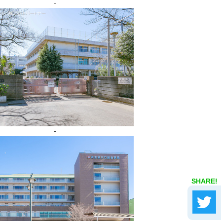
-
-
SHARE!