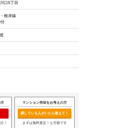
川口5丁目
・根岸線
0分
C造
の方
マンション売却をお考えの方
探している人がいたら教えて！
紹介！
まずは無料査定！も可能です