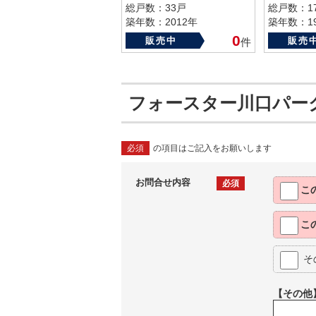
総戸数：33戸
総戸数：1
築年数：2012年
築年数：19
0
販売中
販売
件
フォースター川口パー
必須
の項目はご記入をお願いします
お問合せ内容
必須
こ
こ
そ
【その他