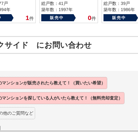
77戸
総戸数：41戸
総戸数：39戸
94年
築年数：1997年
築年数：1986年
1
0
中
販売中
販売中
件
件
クサイド にお問い合わせ
のマンションが
販売されたら
教えて！（買いたい希望）
のマンションを
探している人がいたら
教えて！（無料売却査定）
の他のご質問など
】