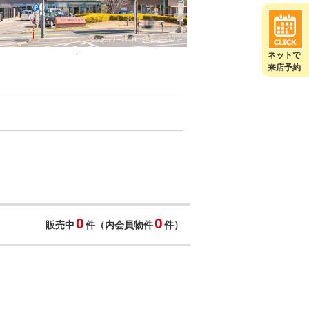
-
ネットで
来店予約
0
0
販売中
件（内会員物件
件）