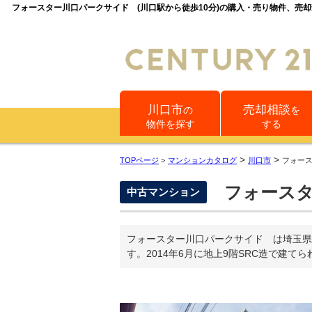
フォースター川口パークサイド (川口駅から徒歩10分)の購入・売り物件、売
川口市
売却相談
の
を
物件を探す
する
>
>
TOPページ
>
マンションカタログ
川口市
フォー
フォースタ
中古マンション
フォースター川口パークサイド は埼玉県
す。2014年6月に地上9階SRC造で建て