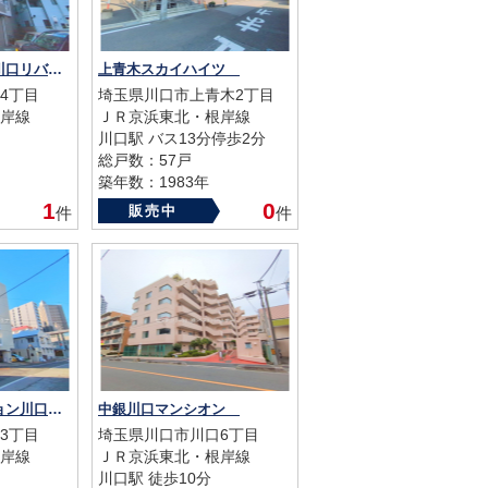
シャインノーブル川口リバーパーク
上青木スカイハイツ
4丁目
埼玉県川口市上青木2丁目
岸線
ＪＲ京浜東北・根岸線
川口駅 バス13分停歩2分
総戸数：57戸
築年数：1983年
1
0
販売中
件
件
ライオンズマンション川口本町第弐
中銀川口マンシオン
3丁目
埼玉県川口市川口6丁目
岸線
ＪＲ京浜東北・根岸線
川口駅 徒歩10分