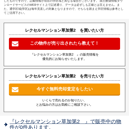
したものですので、記載情報が現在の学区域と異なる場合がございます。 国土数値情報ダウ
ンロードサービスのWEBサイト上で記述通り、データは必ずしも正確とは言えません。ま
た、通学区域(学区)は毎年見直しの対象となりますので、そちらを踏まえ学区情報は参考とし
てご活用下さい。
レクセルマンション草加第2 を買いたい方
この物件が売り出されたら教えて！
『レクセルマンション草加第2 』の販売情報を
優先的にお知らせいたします。
レクセルマンション草加第2 を売りたい方
今すぐ無料売却査定をしたい
いくらで売れるのか知りたい、
とお悩みの方はお気軽にご相談下さい。
『レクセルマンション草加第2 』で販売中の物
件が0件あります。