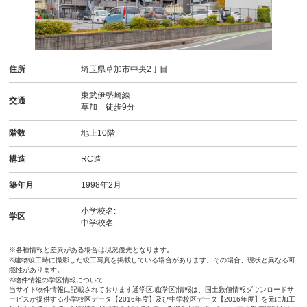
住所
埼玉県草加市中央2丁目
東武伊勢崎線
交通
草加 徒歩9分
階数
地上10階
構造
RC造
築年月
1998年2月
小学校名:
学区
中学校名:
※各種情報と差異がある場合は現況優先となります。
※建物竣工時に撮影した竣工写真を掲載している場合があります。その場合、現状と異なる可
能性があります。
※物件情報の学区情報について
当サイト物件情報に記載されております通学区域(学区)情報は、国土数値情報ダウンロードサ
ービスが提供する小学校区データ【2016年度】及び中学校区データ【2016年度】を元に加工