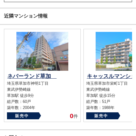
近隣マンション情報
ネバーランド草加
埼玉県草加市神明1丁目
埼玉県草加市栄町1丁目
東武伊勢崎線
東武伊勢崎線
草加駅 徒歩9分
草加駅 徒歩15分
総戸数：60戸
総戸数：51戸
築年数：2004年
築年数：1988年
0
販売中
件
販売中