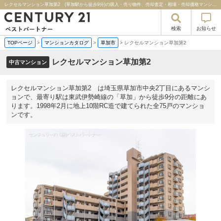
レクセルマンション草加第2 (草加駅から徒歩9分)の購入・売り物件、売却査定・相場・売却価格マンション情報｜センチュリー２１ベストパートナー
検索
お知らせ
TOPページ
>
マンションカタログ
>
草加市
>
レクセルマンション草加第2
レクセルマンション草加第2
中古マンション
レクセルマンション草加第2 は埼玉県草加市中央2丁目にあるマンシ
ョンで、最寄り駅は東武伊勢崎線の「草加」から徒歩9分の距離にあ
ります。1998年2月に地上10階RC造で建てられた全75戸のマンショ
ンです。