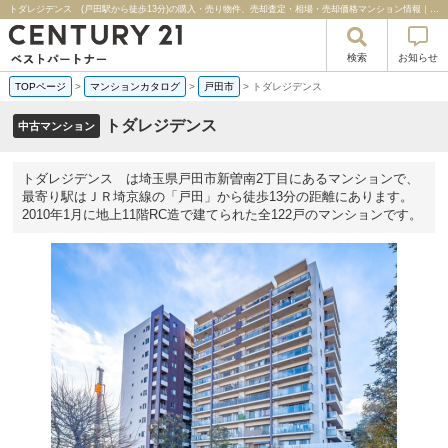
トダレジデンス (戸田駅から徒歩13分)の購入・売り物件、売却査定・相場・売却価格マンション情報｜センチュリー２１ベストパートナー
検索
お知らせ
TOPページ
>
マンションカタログ
>
戸田市
>
トダレジデンス
トダレジデンス
中古マンション
トダレジデンス は埼玉県戸田市新曽南2丁目にあるマンションで、
最寄り駅はＪＲ埼京線の「戸田」から徒歩13分の距離にあります。
2010年1月に地上11階RC造で建てられた全122戸のマンションです。