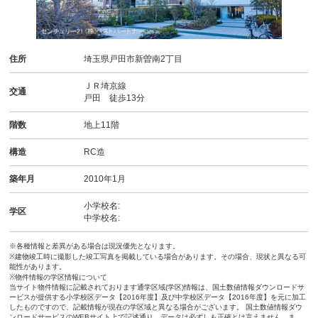
住所
埼玉県戸田市新曽南2丁目
ＪＲ埼京線
交通
戸田 徒歩13分
階数
地上11階
構造
RC造
築年月
2010年1月
小学校名:
学区
中学校名:
※各種情報と差異がある場合は現況優先となります。
※建物竣工時に撮影した竣工写真を掲載している場合があります。その場合、現状と異なる可
能性があります。
※物件情報の学区情報について
当サイト物件情報に記載されております通学区域(学区)情報は、国土数値情報ダウンロードサ
ービスが提供する小学校区データ【2016年度】及び中学校区データ【2016年度】を元に加工
したものですので、記載情報が現在の学区域と異なる場合がございます。 国土数値情報ダウ
ンロードサービスのWEBサイト上で記述通り、データは必ずしも正確とは言えません。ま