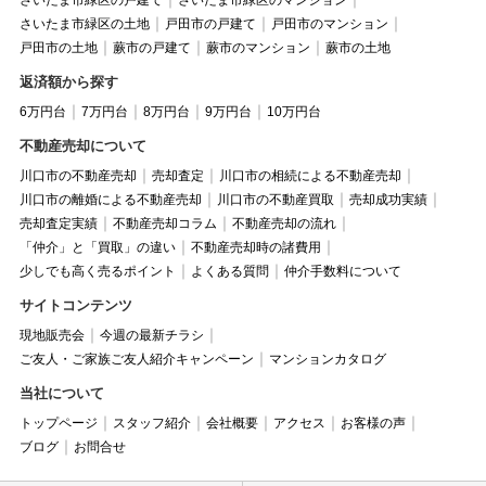
さいたま市緑区の戸建て
さいたま市緑区のマンション
さいたま市緑区の土地
戸田市の戸建て
戸田市のマンション
戸田市の土地
蕨市の戸建て
蕨市のマンション
蕨市の土地
返済額から探す
6万円台
7万円台
8万円台
9万円台
10万円台
不動産売却について
川口市の不動産売却
売却査定
川口市の相続による不動産売却
川口市の離婚による不動産売却
川口市の不動産買取
売却成功実績
売却査定実績
不動産売却コラム
不動産売却の流れ
「仲介」と「買取」の違い
不動産売却時の諸費用
少しでも高く売るポイント
よくある質問
仲介手数料について
サイトコンテンツ
現地販売会
今週の最新チラシ
ご友人・ご家族ご友人紹介キャンペーン
マンションカタログ
当社について
トップページ
スタッフ紹介
会社概要
アクセス
お客様の声
ブログ
お問合せ