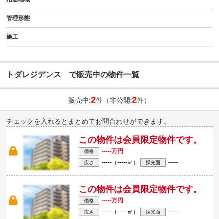
管理形態
施工
トダレジデンス で販売中の物件一覧
2
2
販売中:
件（非公開:
件）
チェックを入れるとまとめてお問合わせができます。
この物件は会員限定物件です。
-----万円
価格
-----（-----㎡）
-----
広さ
採光面
この物件は会員限定物件です。
-----万円
価格
-----（-----㎡）
-----
広さ
採光面