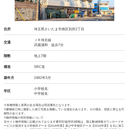
住所
埼玉県さいたま市南区別所2丁目
ＪＲ埼京線
交通
武蔵浦和 徒歩7分
階数
地上7階
構造
SRC造
築年月
1982年3月
小学校名:
学区
中学校名:
※各種情報と差異がある場合は現況優先となります。
※建物竣工時に撮影した竣工写真を掲載している場合があります。その場合、現状と異なる可
能性があります。
※物件情報の学区情報について
当サイト物件情報に記載されております通学区域(学区)情報は、国土数値情報ダウンロードサ
ービスが提供する小学校区データ【2016年度】及び中学校区データ【2016年度】を元に加工