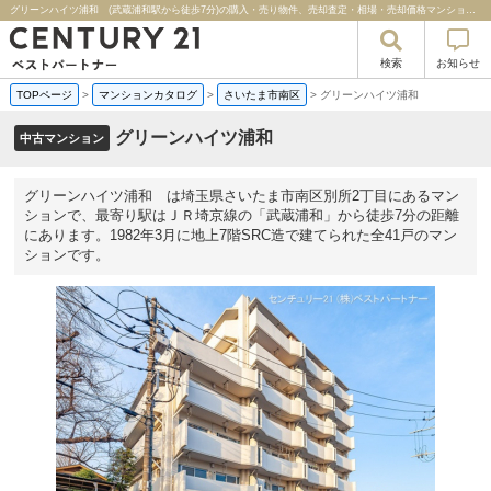
グリーンハイツ浦和 (武蔵浦和駅から徒歩7分)の購入・売り物件、売却査定・相場・売却価格マンション情報｜センチュリー２１ベストパートナー
検索
お知らせ
TOPページ
>
マンションカタログ
>
さいたま市南区
>
グリーンハイツ浦和
グリーンハイツ浦和
中古マンション
グリーンハイツ浦和 は埼玉県さいたま市南区別所2丁目にあるマン
ションで、最寄り駅はＪＲ埼京線の「武蔵浦和」から徒歩7分の距離
にあります。1982年3月に地上7階SRC造で建てられた全41戸のマン
ションです。