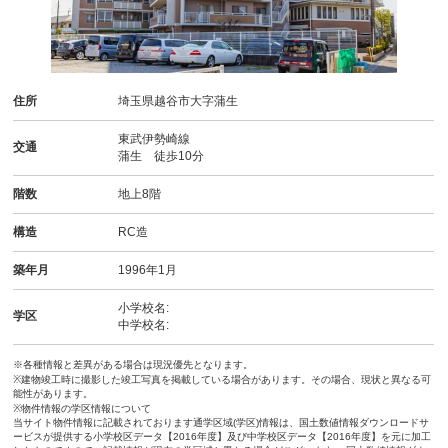
住所
埼玉県越谷市大字蒲生
東武伊勢崎線
交通
蒲生 徒歩10分
階数
地上8階
構造
RC造
築年月
1996年1月
小学校名:
学区
中学校名:
※各種情報と差異がある場合は現況優先となります。
※建物竣工時に撮影した竣工写真を掲載している場合があります。その場合、現状と異なる可
能性があります。
※物件情報の学区情報について
当サイト物件情報に記載されております通学区域(学区)情報は、国土数値情報ダウンロードサ
ービスが提供する小学校区データ【2016年度】及び中学校区データ【2016年度】を元に加工