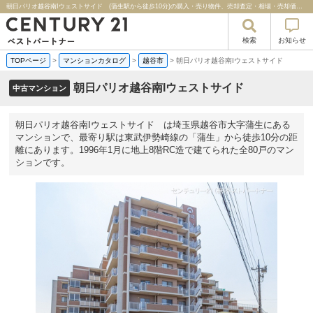
朝日パリオ越谷南Iウェストサイド (蒲生駅から徒歩10分)の購入・売り物件、売却査定・相場・売却価格マンション情報｜センチュリー２１ベストパートナー
検索
お知らせ
TOPページ
>
マンションカタログ
>
越谷市
>
朝日パリオ越谷南Iウェストサイド
朝日パリオ越谷南Iウェストサイド
中古マンション
朝日パリオ越谷南Iウェストサイド は埼玉県越谷市大字蒲生にある
マンションで、最寄り駅は東武伊勢崎線の「蒲生」から徒歩10分の距
離にあります。1996年1月に地上8階RC造で建てられた全80戸のマン
ションです。