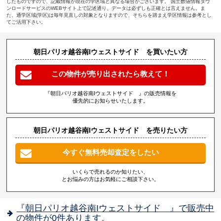
したものですので、記載情報が現在の学区域と異なる場合がございます。 国土数値情報ダウ
ンロードサービスのWEBサイト上で記述通り、データは必ずしも正確とは言えません。ま
た、通学区域(学区)は毎年見直しの対象となりますので、そちらを踏まえ学区情報は参考とし
てご活用下さい。
朝日パリオ越谷南Iウェストサイド を買いたい方
この物件が売り出されたら教えて！
『朝日パリオ越谷南Iウェストサイド 』の販売情報を
優先的にお知らせいたします。
朝日パリオ越谷南Iウェストサイド を売りたい方
今すぐ無料売却査定をしたい
いくらで売れるのか知りたい、
とお悩みの方はお気軽にご相談下さい。
『朝日パリオ越谷南Iウェストサイド 』で販売中
の物件が0件あります。