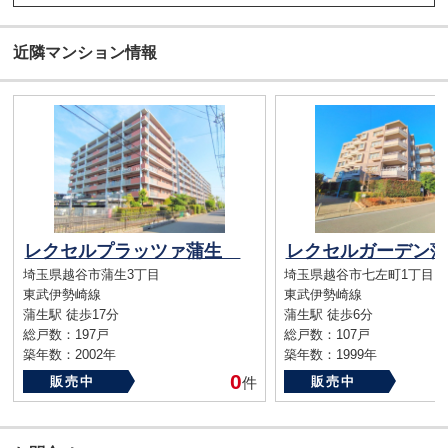
近隣マンション情報
レクセルプラッツァ蒲生
レクセルガーデン
埼玉県越谷市蒲生3丁目
埼玉県越谷市七左町1丁目
東武伊勢崎線
東武伊勢崎線
蒲生駅 徒歩17分
蒲生駅 徒歩6分
総戸数：197戸
総戸数：107戸
築年数：2002年
築年数：1999年
0
販売中
件
販売中