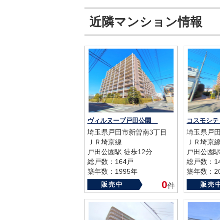
近隣マンション情報
ヴィルヌーブ戸田公園
コスモシ
埼玉県戸田市新曽南3丁目
埼玉県戸田
ＪＲ埼京線
ＪＲ埼京
戸田公園駅 徒歩12分
戸田公園駅
総戸数：164戸
総戸数：1
築年数：1995年
築年数：20
0
販売中
販売
件