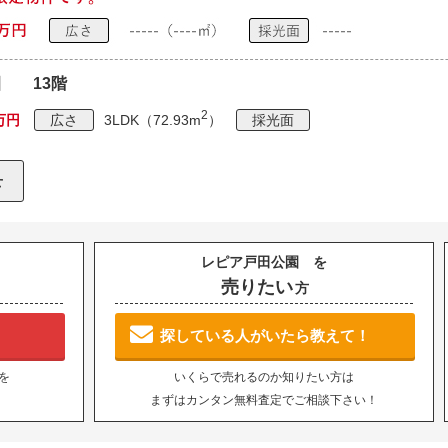
園 13階
2
0万円
広さ
3LDK（72.93m
）
採光面
レピア戸田公園 を
売りたい
方
探している人がいたら教えて！
を
いくらで売れるのか知りたい方は
まずはカンタン無料査定でご相談下さい！