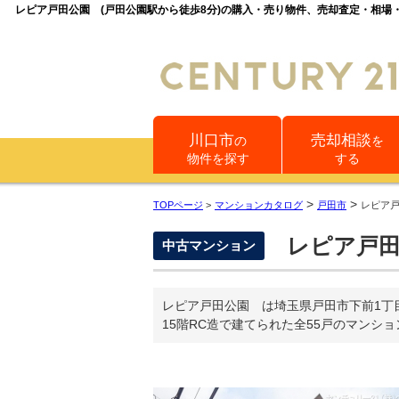
レピア戸田公園 (戸田公園駅から徒歩8分)の購入・売り物件、売却査定・相
川口市
売却相談
の
を
物件を探す
する
>
>
TOPページ
>
マンションカタログ
戸田市
レピア
レピア戸
中古マンション
レピア戸田公園 は埼玉県戸田市下前1丁
15階RC造で建てられた全55戸のマンシ