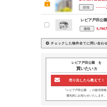
レピア戸田公
価格
5,79
レピア戸田公園 を
買いたい
方
売り出したら教えて！
『レピア戸田公園 』の販売情報
優先的にお知らせいたします。