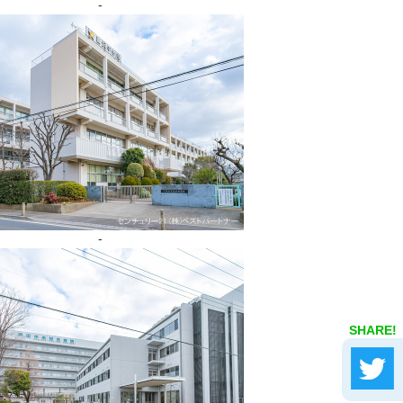
-
-
SHARE!