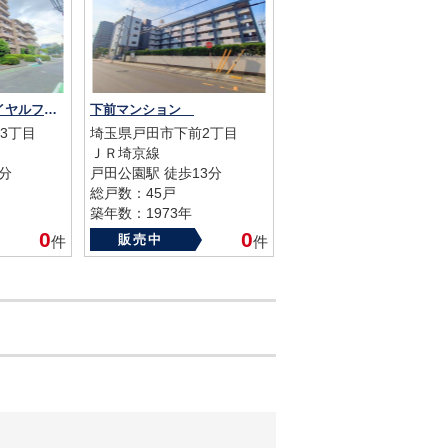
コスモ戸田公園ロイヤルフォルム
下前マンション
3丁目
埼玉県戸田市下前2丁目
ＪＲ埼京線
分
戸田公園駅 徒歩13分
総戸数：45戸
築年数：1973年
0
0
販売中
件
件