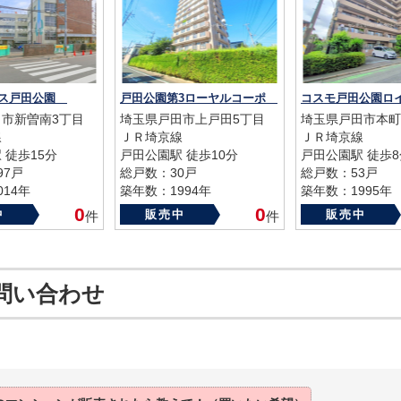
ラス戸田公園
戸田公園第3ローヤルコーポ
市新曽南3丁目
埼玉県戸田市上戸田5丁目
埼玉県戸田市本町
線
ＪＲ埼京線
ＪＲ埼京線
 徒歩15分
戸田公園駅 徒歩10分
戸田公園駅 徒歩8
97戸
総戸数：30戸
総戸数：53戸
14年
築年数：1994年
築年数：1995年
0
0
中
販売中
販売中
件
件
問い合わせ