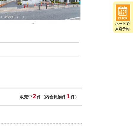
-
ネットで
来店予約
2
1
販売中
件（内会員物件
件）