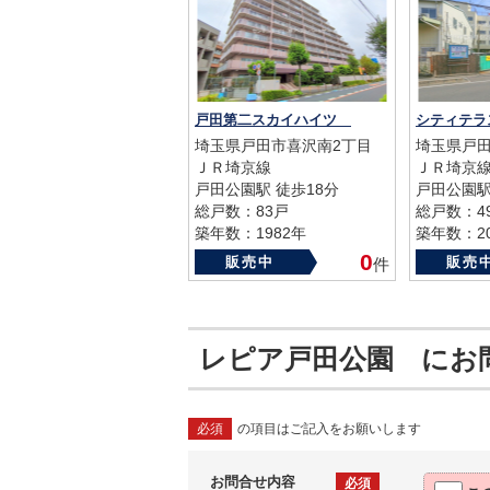
戸田第二スカイハイツ
シティテ
埼玉県戸田市喜沢南2丁目
埼玉県戸田
ＪＲ埼京線
ＪＲ埼京
戸田公園駅 徒歩18分
戸田公園駅
総戸数：83戸
総戸数：4
築年数：1982年
築年数：20
0
販売中
販売
件
レピア戸田公園 にお
必須
の項目はご記入をお願いします
お問合せ内容
必須