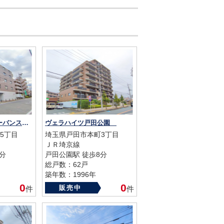
コスモ戸田公園アーバンステージ
ヴェラハイツ戸田公園
5丁目
埼玉県戸田市本町3丁目
ＪＲ埼京線
分
戸田公園駅 徒歩8分
総戸数：62戸
築年数：1996年
0
0
販売中
件
件