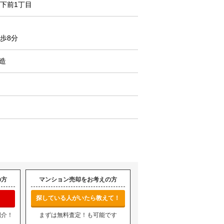
下前1丁目
歩8分
C造
の方
マンション売却をお考えの方
探している人がいたら教えて！
紹介！
まずは無料査定！も可能です