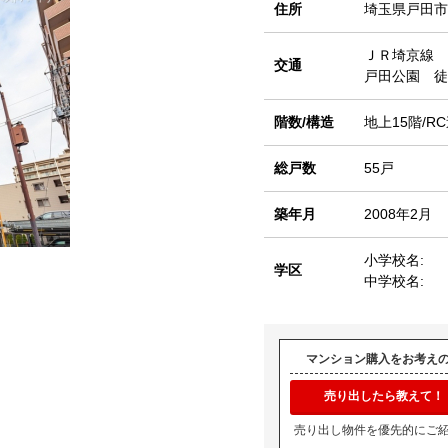
住所
埼玉県戸田市
ＪＲ埼京線
交通
戸田公園 徒
階数/構造
地上15階/R
総戸数
55戸
築年月
2008年2月
小学校名:
学区
中学校名:
マンション購入をお考え
売り出したら教えて！
売り出し物件を優先的にご