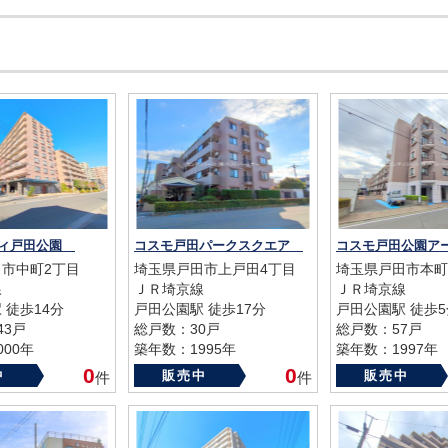
ティ戸田公園
コスモ戸田パークスクエア
市中町2丁目
埼玉県戸田市上戸田4丁目
埼玉県戸田市本町
線
ＪＲ埼京線
ＪＲ埼京線
 徒歩14分
戸田公園駅 徒歩17分
戸田公園駅 徒歩5
43戸
総戸数：30戸
総戸数：57戸
00年
築年数：1995年
築年数：1997年
0
0
中
販売中
販売中
件
件