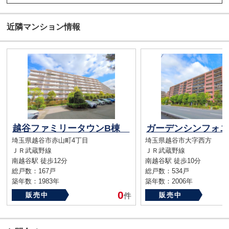
近隣マンション情報
越谷ファミリータウンB棟
埼玉県越谷市赤山町4丁目
埼玉県越谷市大字西方
ＪＲ武蔵野線
ＪＲ武蔵野線
南越谷駅 徒歩12分
南越谷駅 徒歩10分
総戸数：167戸
総戸数：534戸
築年数：1983年
築年数：2006年
0
販売中
件
販売中