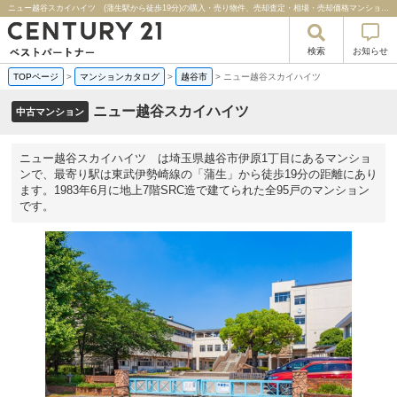
ニュー越谷スカイハイツ (蒲生駅から徒歩19分)の購入・売り物件、売却査定・相場・売却価格マンション情報｜センチュリー２１ベストパートナー
検索
お知らせ
TOPページ
>
マンションカタログ
>
越谷市
>
ニュー越谷スカイハイツ
ニュー越谷スカイハイツ
中古マンション
ニュー越谷スカイハイツ は埼玉県越谷市伊原1丁目にあるマンショ
ンで、最寄り駅は東武伊勢崎線の「蒲生」から徒歩19分の距離にあり
ます。1983年6月に地上7階SRC造で建てられた全95戸のマンション
です。