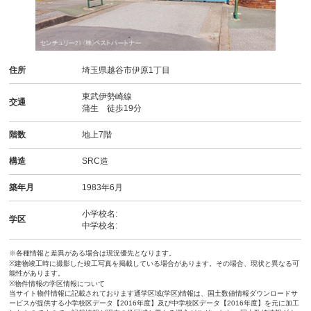
住所
埼玉県越谷市伊原1丁目
東武伊勢崎線
交通
蒲生 徒歩19分
階数
地上7階
構造
SRC造
築年月
1983年6月
小学校名:
学区
中学校名:
※各種情報と差異がある場合は現況優先となります。
※建物竣工時に撮影した竣工写真を掲載している場合があります。その場合、現状と異なる可
能性があります。
※物件情報の学区情報について
当サイト物件情報に記載されております通学区域(学区)情報は、国土数値情報ダウンロードサ
ービスが提供する小学校区データ【2016年度】及び中学校区データ【2016年度】を元に加工