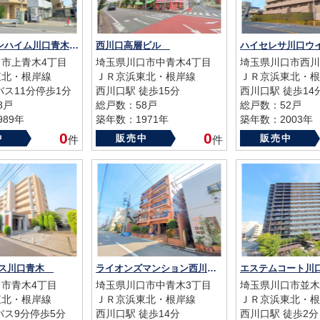
NICアーバンハイム川口青木町公園
西川口高層ビル
市上青木4丁目
埼玉県川口市中青木4丁目
埼玉県川口市西川
東北・根岸線
ＪＲ京浜東北・根岸線
ＪＲ京浜東北・根
バス11分停歩1分
西川口駅 徒歩15分
西川口駅 徒歩14
8戸
総戸数：58戸
総戸数：52戸
89年
築年数：1971年
築年数：2003年
0
0
中
販売中
販売中
件
件
ャス川口青木
ライオンズマンション西川口
市青木4丁目
埼玉県川口市中青木3丁目
埼玉県川口市並木
東北・根岸線
ＪＲ京浜東北・根岸線
ＪＲ京浜東北・根
バス9分停歩5分
西川口駅 徒歩14分
西川口駅 徒歩2分