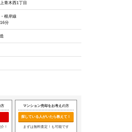
上青木西1丁目
・根岸線
16分
C造
の方
マンション売却をお考えの方
探している人がいたら教えて！
紹介！
まずは無料査定！も可能です