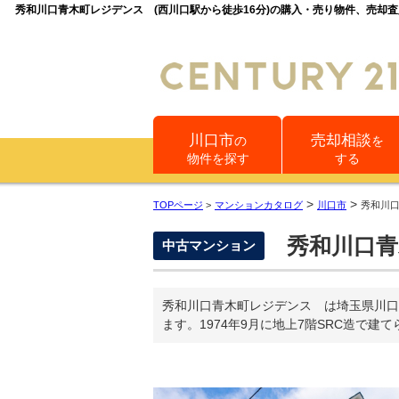
秀和川口青木町レジデンス (西川口駅から徒歩16分)の購入・売り物件、売却
川口市
売却相談
の
を
物件を探す
する
>
>
TOPページ
>
マンションカタログ
川口市
秀和川
秀和川口青
中古マンション
秀和川口青木町レジデンス は埼玉県川口
ます。1974年9月に地上7階SRC造で建