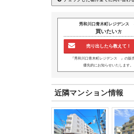
秀和川口青木町レジデンス 
買いたい
方
売り出したら教えて！
『秀和川口青木町レジデンス 』の販
優先的にお知らせいたします。
近隣マンション情報