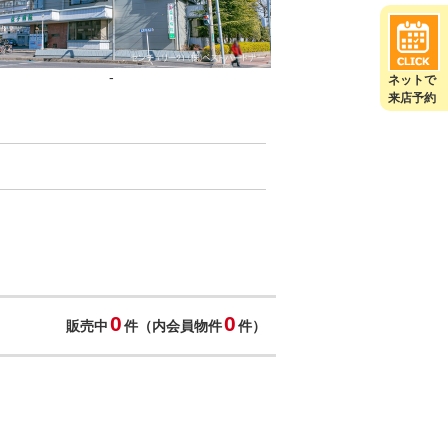
-
ネットで
来店予約
0
0
販売中
件（内会員物件
件）