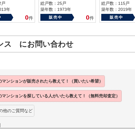
2戸
総戸数：25戸
総戸数：115戸
13年
築年数：1973年
築年数：2019年
0
0
中
販売中
販売中
件
件
ンス にお問い合わせ
のマンションが
販売されたら
教えて！（買いたい希望）
のマンションを
探している人がいたら
教えて！（無料売却査定）
の他のご質問など
】