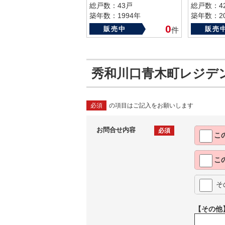
総戸数：43戸
総戸数：4
築年数：1994年
築年数：20
0
販売中
販売
件
秀和川口青木町レジデ
必須
の項目はご記入をお願いします
お問合せ内容
必須
こ
こ
そ
【その他