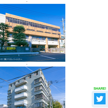
-
-
SHARE!