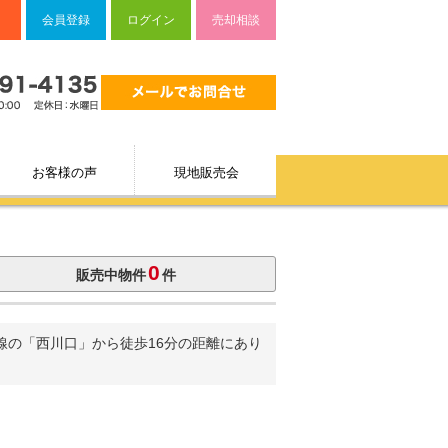
会員登録
ログイン
売却相談
お客様の声
現地販売会
0
販売中物件
件
線の「西川口」から徒歩16分の距離にあり