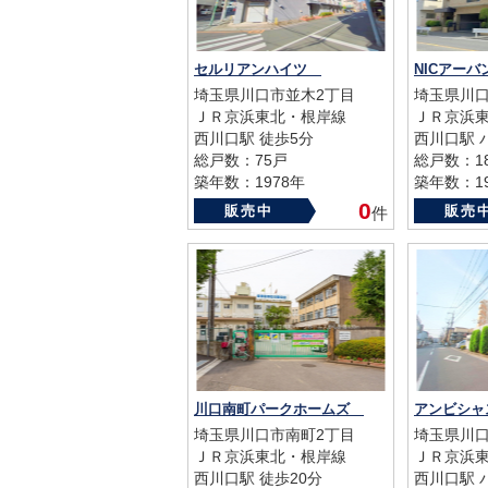
セルリアンハイツ
埼玉県川口市並木2丁目
埼玉県川口
ＪＲ京浜東北・根岸線
ＪＲ京浜
西川口駅 徒歩5分
西川口駅 
総戸数：75戸
総戸数：1
築年数：1978年
築年数：19
0
販売中
販売
件
川口南町パークホームズ
アンビシ
埼玉県川口市南町2丁目
埼玉県川口
ＪＲ京浜東北・根岸線
ＪＲ京浜
西川口駅 徒歩20分
西川口駅 