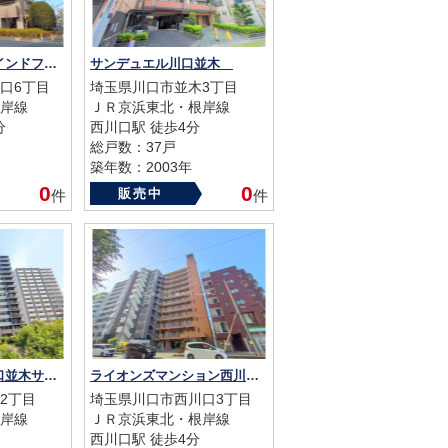
ハイセレサ川口ウインドフロウ
サンデュエル川口並木
口6丁目
埼玉県川口市並木3丁目
岸線
ＪＲ京浜東北・根岸線
分
西川口駅 徒歩4分
総戸数：37戸
築年数：2003年
0
0
販売中
件
件
エステムコート川口並木サウスガーデン
ライオンズマンション西川口第6
2丁目
埼玉県川口市西川口3丁目
岸線
ＪＲ京浜東北・根岸線
西川口駅 徒歩4分