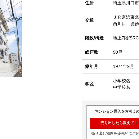
住所
埼玉県川口市
ＪＲ京浜東北
交通
西川口 徒歩
階数/構造
地上7階/SR
総戸数
90戸
築年月
1974年9月
小学校名:
学区
中学校名:
マンション購入をお考え
売り出したら教えて！
売り出し物件を優先的にご