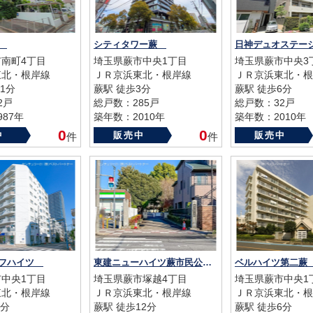
南
シティタワー蕨
日神デュオステ
南町4丁目
埼玉県蕨市中央1丁目
埼玉県蕨市中央3
東北・根岸線
ＪＲ京浜東北・根岸線
ＪＲ京浜東北・根
1分
蕨駅 徒歩3分
蕨駅 徒歩6分
2戸
総戸数：285戸
総戸数：32戸
87年
築年数：2010年
築年数：2010年
0
0
中
販売中
販売中
件
件
ーフハイツ
東建ニューハイツ蕨市民公園
ベルハイツ第二
中央1丁目
埼玉県蕨市塚越4丁目
埼玉県蕨市中央1
東北・根岸線
ＪＲ京浜東北・根岸線
ＪＲ京浜東北・根
3分
蕨駅 徒歩12分
蕨駅 徒歩6分