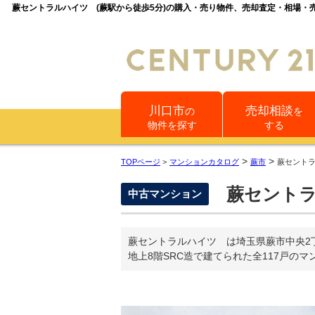
蕨セントラルハイツ (蕨駅から徒歩5分)の購入・売り物件、売却査定・相場
川口市
売却相談
の
を
物件を探す
する
>
>
TOPページ
>
マンションカタログ
蕨市
蕨セント
蕨セント
中古マンション
蕨セントラルハイツ は埼玉県蕨市中央2
地上8階SRC造で建てられた全117戸の