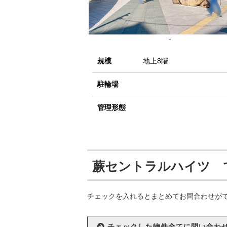
-
規模
地上8階
駐輪場
管理形態
蕨セントラルハイツ 
チェックを入れるとまとめてお問合わせが