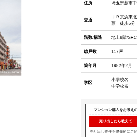
住所
埼玉県蕨市中
ＪＲ京浜東北
交通
蕨 徒歩5分
階数/構造
地上8階/SR
総戸数
117戸
築年月
1982年2月
小学校名:
学区
中学校名:
マンション購入をお考え
売り出したら教えて！
売り出し物件を優先的にご