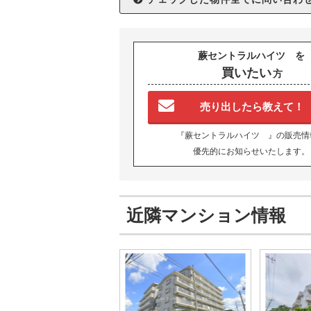
蕨セントラルハイツ を
買いたい
方
売り出したら教えて！
『蕨セントラルハイツ 』の販売情
優先的にお知らせいたします。
近隣マンション情報