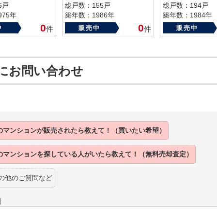
6戸
総戸数：155戸
総戸数：194戸
75年
築年数：1986年
築年数：1984年
0
0
中
販売中
販売中
件
件
にお問い合わせ
のマンションが
販売されたら
教えて！（買いたい希望）
のマンションを
探している人がいたら
教えて！（無料売却査定）
の他のご質問など
】