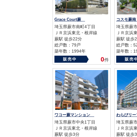
Grace Court蕨
コスモ蕨
埼玉県蕨市南町4丁目
埼玉県蕨市
ＪＲ京浜東北・根岸線
ＪＲ京浜
蕨駅 徒歩22分
蕨駅 徒歩2
総戸数：79戸
総戸数：5
築年数：1994年
築年数：19
0
販売中
販売
件
ワコー蕨マンション
わらびリ
埼玉県蕨市中央1丁目
埼玉県蕨市
ＪＲ京浜東北・根岸線
ＪＲ京浜
蕨駅 徒歩3分
蕨駅 徒歩