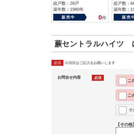
総戸数：28戸
総戸数：6
築年数：1980年
築年数：19
0
販売中
販売
件
蕨セントラルハイツ 
必須
の項目はご記入をお願いします
お問合せ内容
必須
こ
こ
そ
【その他