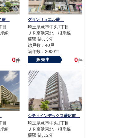
ージ蕨
グランリュエル蕨
丁目
埼玉県蕨市中央1丁目
岸線
ＪＲ京浜東北・根岸線
蕨駅 徒歩3分
総戸数：40戸
築年数：2000年
0
0
販売中
件
件
蕨
シティインデックス蕨駅前
丁目
埼玉県蕨市中央1丁目
岸線
ＪＲ京浜東北・根岸線
蕨駅 徒歩2分