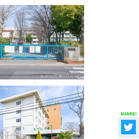
-
-
SHARE!