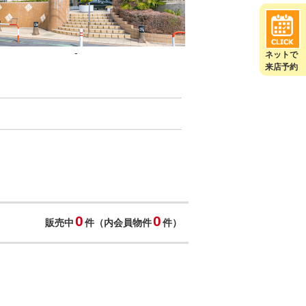
-
ネットで
来店予約
0
0
販売中
件（内会員物件
件）