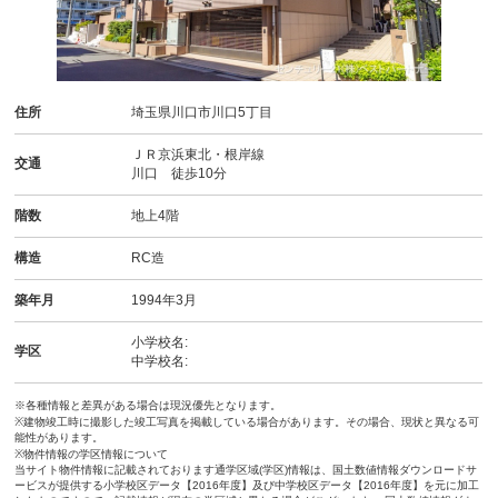
住所
埼玉県川口市川口5丁目
ＪＲ京浜東北・根岸線
交通
川口 徒歩10分
階数
地上4階
構造
RC造
築年月
1994年3月
小学校名:
学区
中学校名:
※各種情報と差異がある場合は現況優先となります。
※建物竣工時に撮影した竣工写真を掲載している場合があります。その場合、現状と異なる可
能性があります。
※物件情報の学区情報について
当サイト物件情報に記載されております通学区域(学区)情報は、国土数値情報ダウンロードサ
ービスが提供する小学校区データ【2016年度】及び中学校区データ【2016年度】を元に加工