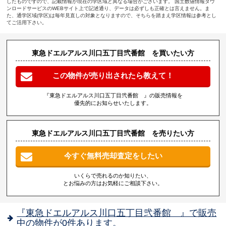
したものですので、記載情報が現在の学区域と異なる場合がございます。 国土数値情報ダウ
ンロードサービスのWEBサイト上で記述通り、データは必ずしも正確とは言えません。ま
た、通学区域(学区)は毎年見直しの対象となりますので、そちらを踏まえ学区情報は参考とし
てご活用下さい。
東急ドエルアルス川口五丁目弐番館 を買いたい方
この物件が売り出されたら教えて！
『東急ドエルアルス川口五丁目弐番館 』の販売情報を
優先的にお知らせいたします。
東急ドエルアルス川口五丁目弐番館 を売りたい方
今すぐ無料売却査定をしたい
いくらで売れるのか知りたい、
とお悩みの方はお気軽にご相談下さい。
『東急ドエルアルス川口五丁目弐番館 』で販売
中の物件が0件あります。