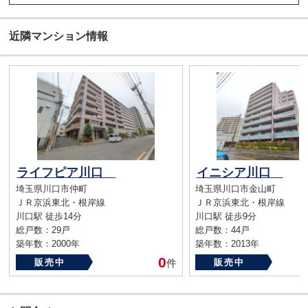
近隣マンション情報
ライフピア川口
イニシア川口
埼玉県川口市仲町
埼玉県川口市金山町
ＪＲ京浜東北・根岸線
ＪＲ京浜東北・根岸線
川口駅 徒歩14分
川口駅 徒歩9分
総戸数：29戸
総戸数：44戸
築年数：2000年
築年数：2013年
0
販売中
件
販売中