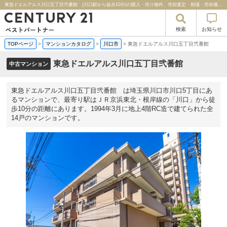
東急ドエルアルス川口五丁目弐番館 (川口駅から徒歩10分)の購入・売り物件、売却査定・相場・売却価格マンション情報｜センチュリー２１ベストパートナー
検索
お知らせ
TOPページ
>
マンションカタログ
>
川口市
>
東急ドエルアルス川口五丁目弐番館
東急ドエルアルス川口五丁目弐番館
中古マンション
東急ドエルアルス川口五丁目弐番館 は埼玉県川口市川口5丁目にあ
るマンションで、最寄り駅はＪＲ京浜東北・根岸線の「川口」から徒
歩10分の距離にあります。1994年3月に地上4階RC造で建てられた全
14戸のマンションです。