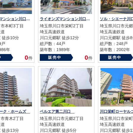
ライオンズマンション川口本町第弐
ライオンズマンション川口栄町
ソル・シエーナ
市本町3丁目
埼玉県川口市栄町2丁目
埼玉県川口市元郷
鉄道
埼玉高速鉄道
埼玉高速鉄道
 徒歩10分
川口元郷駅 徒歩12分
川口元郷駅 徒歩8
9戸
総戸数：44戸
総戸数：248戸
86年
築年数：1989年
築年数：2002年
0
0
中
販売中
販売中
件
件
パーク・ホームズ
ベルエア第二川口
川口栄町ローヤ
市青木2丁目
埼玉県川口市元郷2丁目
埼玉県川口市栄町
鉄道
埼玉高速鉄道
埼玉高速鉄道
 徒歩13分
川口元郷駅 徒歩5分
川口元郷駅 徒歩1