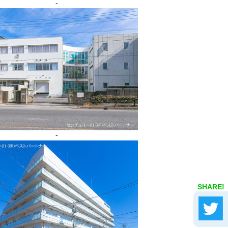
-
-
SHARE!