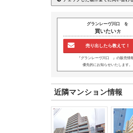
グランレーヴ川口 を
買いたい
方
売り出したら教えて！
『グランレーヴ川口 』の販売情
優先的にお知らせいたします。
近隣マンション情報