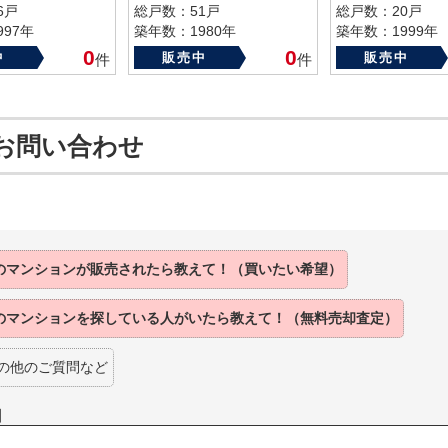
6戸
総戸数：51戸
総戸数：20戸
97年
築年数：1980年
築年数：1999年
0
0
中
販売中
販売中
件
件
お問い合わせ
のマンションが
販売されたら
教えて！（買いたい希望）
のマンションを
探している人がいたら
教えて！（無料売却査定）
の他のご質問など
】