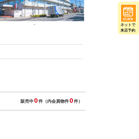
-
ネットで
来店予約
0
0
販売中
件（内会員物件
件）