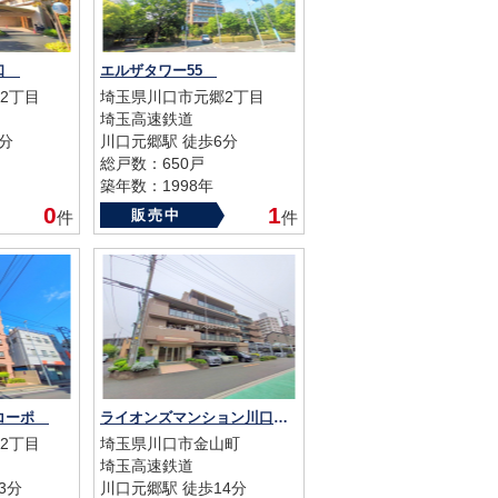
川口
エルザタワー55
2丁目
埼玉県川口市元郷2丁目
埼玉高速鉄道
分
川口元郷駅 徒歩6分
総戸数：650戸
築年数：1998年
0
1
販売中
件
件
ルコーポ
ライオンズマンション川口南
2丁目
埼玉県川口市金山町
埼玉高速鉄道
3分
川口元郷駅 徒歩14分