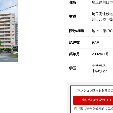
住所
埼玉県川口市
埼玉高速鉄道
交通
川口元郷 徒
階数/構造
地上11階/R
総戸数
97戸
築年月
2002年7月
小学校名:
学区
中学校名:
マンション購入をお考え
売り出したら教えて！
売り出し物件を優先的にご