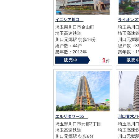
イニシア川口
埼玉県川口市金山町
埼玉県川口
埼玉高速鉄道
埼玉高速
川口元郷駅 徒歩16分
川口元郷駅
総戸数：44戸
総戸数：3
築年数：2013年
築年数：19
1
販売中
販売
件
エルザタワー55
川口青木
埼玉県川口市元郷2丁目
埼玉県川口
埼玉高速鉄道
埼玉高速
川口元郷駅 徒歩6分
川口元郷駅