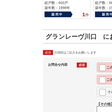
総戸数：650戸
総戸数：5
築年数：1998年
築年数：19
1
販売中
販売
件
グランレーヴ川口 に
必須
の項目はご記入をお願いします
お問合せ内容
必須
こ
こ
そ
【その他