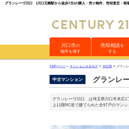
グランレーヴ川口 (川口元郷駅から徒歩7分)の購入・売り物件、売却査定・
川口市
売却相談
の
を
物件を探す
する
>
>
TOPページ
>
マンションカタログ
川口市
グラン
グランレ
中古マンション
グランレーヴ川口 は埼玉県川口市末広1
上11階RC造で建てられた全97戸のマン