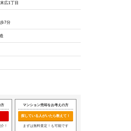
末広1丁目
歩7分
C造
の方
マンション売却をお考えの方
探している人がいたら教えて！
紹介！
まずは無料査定！も可能です