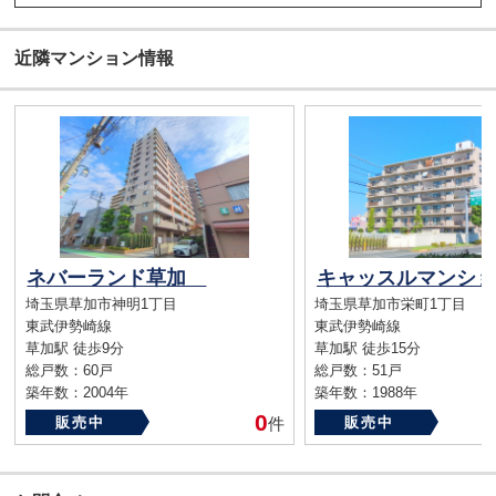
近隣マンション情報
ネバーランド草加
埼玉県草加市神明1丁目
埼玉県草加市栄町1丁目
東武伊勢崎線
東武伊勢崎線
草加駅 徒歩9分
草加駅 徒歩15分
総戸数：60戸
総戸数：51戸
築年数：2004年
築年数：1988年
0
販売中
件
販売中