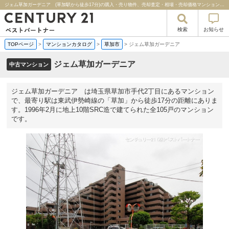
ジェム草加ガーデニア (草加駅から徒歩17分)の購入・売り物件、売却査定・相場・売却価格マンション情報｜センチュリー２１ベストパートナー
検索
お知らせ
TOPページ
>
マンションカタログ
>
草加市
>
ジェム草加ガーデニア
ジェム草加ガーデニア
中古マンション
ジェム草加ガーデニア は埼玉県草加市手代2丁目にあるマンション
で、最寄り駅は東武伊勢崎線の「草加」から徒歩17分の距離にありま
す。1996年2月に地上10階SRC造で建てられた全105戸のマンション
です。