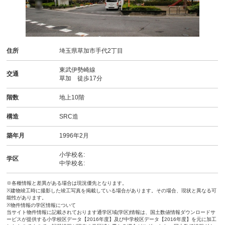
住所
埼玉県草加市手代2丁目
東武伊勢崎線
交通
草加 徒歩17分
階数
地上10階
構造
SRC造
築年月
1996年2月
小学校名:
学区
中学校名:
※各種情報と差異がある場合は現況優先となります。
※建物竣工時に撮影した竣工写真を掲載している場合があります。その場合、現状と異なる可
能性があります。
※物件情報の学区情報について
当サイト物件情報に記載されております通学区域(学区)情報は、国土数値情報ダウンロードサ
ービスが提供する小学校区データ【2016年度】及び中学校区データ【2016年度】を元に加工