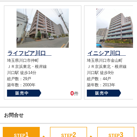
ライフピア川口
イニシア川口
埼玉県川口市仲町
埼玉県川口市金山町
ＪＲ京浜東北・根岸線
ＪＲ京浜東北・根岸線
川口駅 徒歩14分
川口駅 徒歩9分
総戸数：29戸
総戸数：44戸
築年数：2000年
築年数：2013年
0
販売中
件
販売中
お問合せ