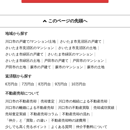
このページの先頭へ
地域から探す
川口市の戸建て/マンション/土地
さいたま市見沼区の戸建て
さいたま市見沼区のマンション
さいたま市見沼区の土地
さいたま市緑区の戸建て
さいたま市緑区のマンション
さいたま市緑区の土地
戸田市の戸建て
戸田市のマンション
戸田市の土地
蕨市の戸建て
蕨市のマンション
蕨市の土地
返済額から探す
6万円台
7万円台
8万円台
9万円台
10万円台
不動産売却について
川口市の不動産売却
売却査定
川口市の相続による不動産売却
川口市の離婚による不動産売却
川口市の不動産買取
売却成功実績
売却査定実績
不動産売却コラム
不動産売却の流れ
「仲介」と「買取」の違い
不動産売却時の諸費用
少しでも高く売るポイント
よくある質問
仲介手数料について