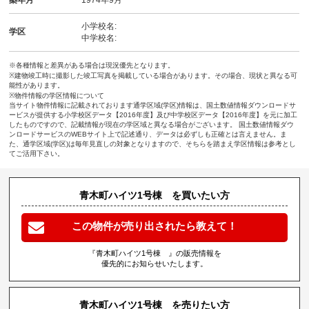
小学校名:
学区
中学校名:
※各種情報と差異がある場合は現況優先となります。
※建物竣工時に撮影した竣工写真を掲載している場合があります。その場合、現状と異なる可
能性があります。
※物件情報の学区情報について
当サイト物件情報に記載されております通学区域(学区)情報は、国土数値情報ダウンロードサ
ービスが提供する小学校区データ【2016年度】及び中学校区データ【2016年度】を元に加工
したものですので、記載情報が現在の学区域と異なる場合がございます。 国土数値情報ダウ
ンロードサービスのWEBサイト上で記述通り、データは必ずしも正確とは言えません。ま
た、通学区域(学区)は毎年見直しの対象となりますので、そちらを踏まえ学区情報は参考とし
てご活用下さい。
青木町ハイツ1号棟 を買いたい方
この物件が売り出されたら教えて！
『青木町ハイツ1号棟 』の販売情報を
優先的にお知らせいたします。
青木町ハイツ1号棟 を売りたい方