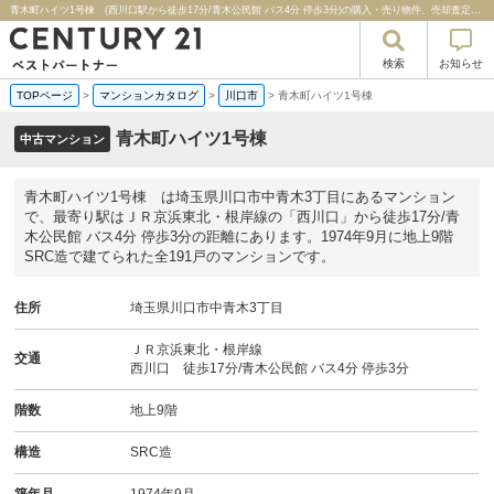
青木町ハイツ1号棟 (西川口駅から徒歩17分/青木公民館 バス4分 停歩3分)の購入・売り物件、売却査定・相場・売却価格マンション情報｜センチュリー２１ベストパートナー
検索
お知らせ
TOPページ
>
マンションカタログ
>
川口市
>
青木町ハイツ1号棟
青木町ハイツ1号棟
中古マンション
青木町ハイツ1号棟 は埼玉県川口市中青木3丁目にあるマンション
で、最寄り駅はＪＲ京浜東北・根岸線の「西川口」から徒歩17分/青
木公民館 バス4分 停歩3分の距離にあります。1974年9月に地上9階
SRC造で建てられた全191戸のマンションです。
住所
埼玉県川口市中青木3丁目
ＪＲ京浜東北・根岸線
交通
西川口 徒歩17分/青木公民館 バス4分 停歩3分
階数
地上9階
構造
SRC造
築年月
1974年9月