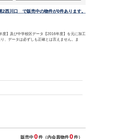
第2西川口 で販売中の物件が0件あります。
年度】及び中学校区データ【2016年度】を元に加工
通り、データは必ずしも正確とは言えません。ま
0
0
販売中
件（内会員物件
件）