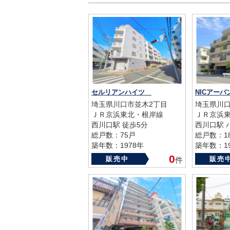
セルリアンハイツ
埼玉県川口市並木2丁目
埼玉県川口
ＪＲ京浜東北・根岸線
ＪＲ京浜
西川口駅 徒歩5分
西川口駅 
総戸数：75戸
総戸数：1
築年数：1978年
築年数：19
0
販売中
販売
件