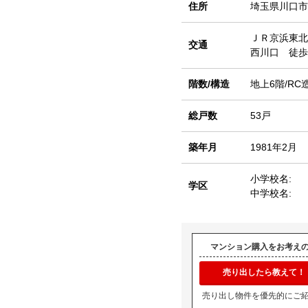
住所
埼玉県川口市
ＪＲ京浜東北
交通
西川口 徒歩
階数/構造
地上6階/RC
総戸数
53戸
築年月
1981年2月
小学校名:
学区
中学校名:
マンション購入をお考え
売り出したら教えて！
売り出し物件を優先的にご