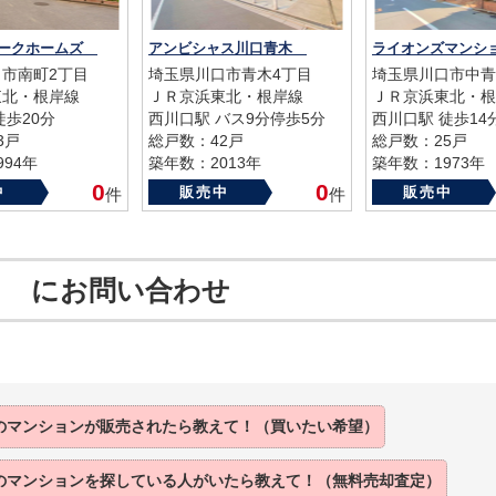
パークホームズ
アンビシャス川口青木
市南町2丁目
埼玉県川口市青木4丁目
埼玉県川口市中青
東北・根岸線
ＪＲ京浜東北・根岸線
ＪＲ京浜東北・根
徒歩20分
西川口駅 バス9分停歩5分
西川口駅 徒歩14
3戸
総戸数：42戸
総戸数：25戸
94年
築年数：2013年
築年数：1973年
0
0
中
販売中
販売中
件
件
口 にお問い合わせ
のマンションが
販売されたら
教えて！（買いたい希望）
のマンションを
探している人がいたら
教えて！（無料売却査定）