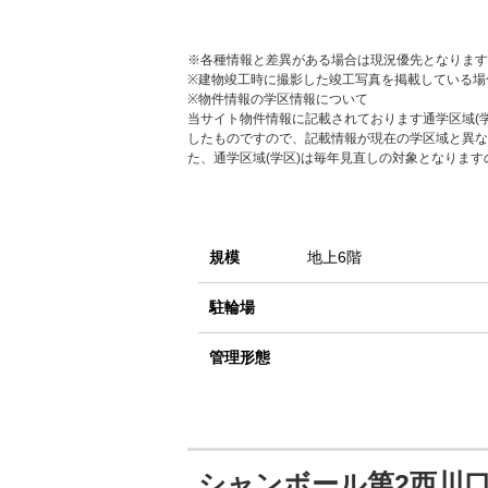
※各種情報と差異がある場合は現況優先となります
※建物竣工時に撮影した竣工写真を掲載している場
※物件情報の学区情報について
当サイト物件情報に記載されております通学区域(学
したものですので、記載情報が現在の学区域と異な
た、通学区域(学区)は毎年見直しの対象となりま
規模
地上6階
駐輪場
管理形態
シャンボール第2西川