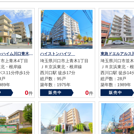
NICアーバンハイム川口青木町公園
ハイストンハイツ
東急ドエルアル
市上青木4丁目
埼玉県川口市上青木1丁目
埼玉県川口市並木
東北・根岸線
ＪＲ京浜東北・根岸線
ＪＲ京浜東北・根
バス11分停歩1分
西川口駅 徒歩17分
西川口駅 徒歩14
8戸
総戸数：95戸
総戸数：28戸
89年
築年数：1975年
築年数：1989年
0
0
中
販売中
販売中
件
件