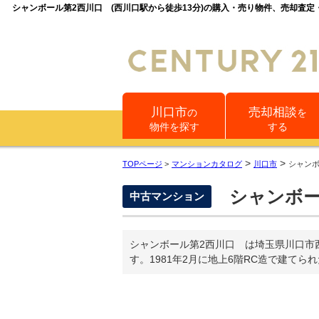
シャンボール第2西川口 (西川口駅から徒歩13分)の購入・売り物件、売却査
川口市
売却相談
の
を
物件を探す
する
>
>
TOPページ
>
マンションカタログ
川口市
シャン
シャンボー
中古マンション
シャンボール第2西川口 は埼玉県川口市
す。1981年2月に地上6階RC造で建てら