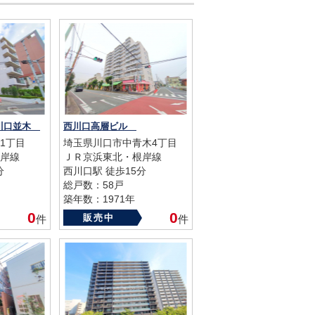
ス川口並木
西川口高層ビル
1丁目
埼玉県川口市中青木4丁目
岸線
ＪＲ京浜東北・根岸線
分
西川口駅 徒歩15分
総戸数：58戸
築年数：1971年
0
0
販売中
件
件