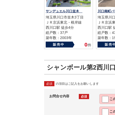
サンデュエル川口並木
川口南町
埼玉県川口市並木3丁目
埼玉県川口
ＪＲ京浜東北・根岸線
ＪＲ京浜
西川口駅 徒歩4分
西川口駅 
総戸数：37戸
総戸数：4
築年数：2003年
築年数：19
0
販売中
販売
件
シャンボール第2西川
必須
の項目はご記入をお願いします
お問合せ内容
必須
こ
こ