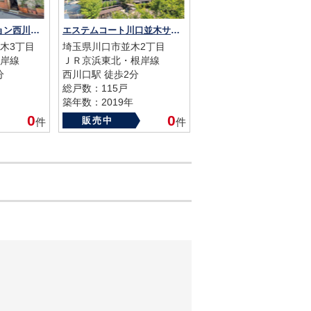
ライオンズマンション西川口
エステムコート川口並木サウスガーデン
木3丁目
埼玉県川口市並木2丁目
岸線
ＪＲ京浜東北・根岸線
分
西川口駅 徒歩2分
総戸数：115戸
築年数：2019年
0
0
販売中
件
件