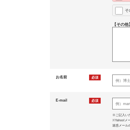
そ
【その他
お名前
必須
E-mail
必須
※ご記入い
※Yaho
迷惑メール