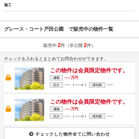
施工
グレース・コート戸田公園 で販売中の物件一覧
2
2
販売中:
件（非公開:
件）
チェックを入れるとまとめてお問合わせができます。
この物件は会員限定物件です。
-----万円
価格
-----（-----㎡）
-----
広さ
採光面
この物件は会員限定物件です。
-----万円
価格
-----（-----㎡）
-----
広さ
採光面