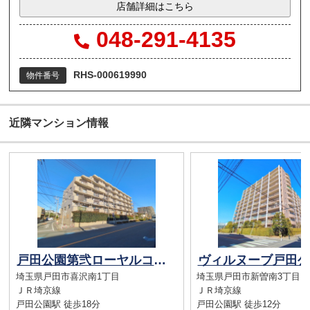
店舗詳細はこちら
048-291-4135
RHS-000619990
物件番号
近隣マンション情報
戸田公園第弐ローヤルコーポ
ヴィルヌーブ戸田
埼玉県戸田市喜沢南1丁目
埼玉県戸田市新曽南3丁目
ＪＲ埼京線
ＪＲ埼京線
戸田公園駅 徒歩18分
戸田公園駅 徒歩12分