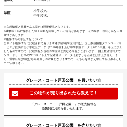
小学校名:
学区
中学校名:
※各種情報と差異がある場合は現況優先となります。
※建物竣工時に撮影した竣工写真を掲載している場合があります。その場合、現状と異なる可
能性があります。
※物件情報の学区情報について
当サイト物件情報に記載されております通学区域(学区)情報は、国土数値情報ダウンロードサ
ービスが提供する小学校区データ【2016年度】及び中学校区データ【2016年度】を元に加工
したものですので、記載情報が現在の学区域と異なる場合がございます。 国土数値情報ダウ
ンロードサービスのWEBサイト上で記述通り、データは必ずしも正確とは言えません。ま
た、通学区域(学区)は毎年見直しの対象となりますので、そちらを踏まえ学区情報は参考とし
てご活用下さい。
グレース・コート戸田公園 を買いたい方
この物件が売り出されたら教えて！
『グレース・コート戸田公園 』の販売情報を
優先的にお知らせいたします。
グレース・コート戸田公園 を売りたい方