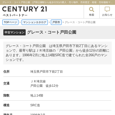
グレース・コート戸田公園 (戸田公園駅から徒歩12分)の購入・売り物件、売却査定・相場・売却価格マンション情報｜センチュリー２１ベストパートナー
検索
お知らせ
TOPページ
>
マンションカタログ
>
戸田市
>
グレース・コート戸田公園
グレース・コート戸田公園
中古マンション
グレース・コート戸田公園 は埼玉県戸田市下前2丁目にあるマンシ
ョンで、最寄り駅はＪＲ埼京線の「戸田公園」から徒歩12分の距離に
あります。1996年2月に地上14階SRC造で建てられた全266戸のマン
ションです。
住所
埼玉県戸田市下前2丁目
ＪＲ埼京線
交通
戸田公園 徒歩12分
階数
地上14階
構造
SRC造
築年月
1996年2月