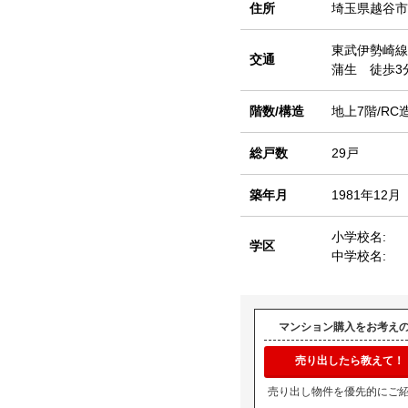
住所
埼玉県越谷市
東武伊勢崎線
交通
蒲生 徒歩3
階数/構造
地上7階/RC
総戸数
29戸
築年月
1981年12月
小学校名:
学区
中学校名:
マンション購入をお考え
売り出したら教えて！
売り出し物件を優先的にご