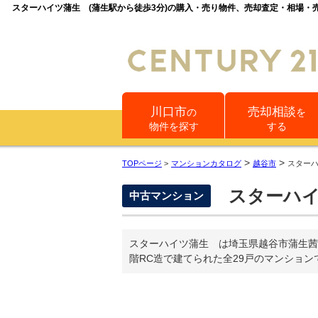
スターハイツ蒲生 (蒲生駅から徒歩3分)の購入・売り物件、売却査定・相場
川口市
売却相談
の
を
物件を探す
する
>
>
TOPページ
>
マンションカタログ
越谷市
スター
スターハ
中古マンション
スターハイツ蒲生 は埼玉県越谷市蒲生茜
階RC造で建てられた全29戸のマンション