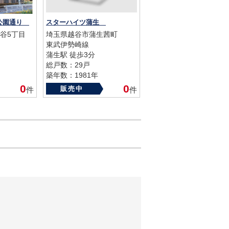
谷公園通り
スターハイツ蒲生
谷5丁目
埼玉県越谷市蒲生茜町
東武伊勢崎線
蒲生駅 徒歩3分
総戸数：29戸
築年数：1981年
0
0
販売中
件
件