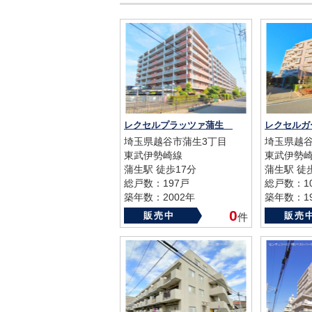
レクセルプラッツァ蒲生
レクセル
埼玉県越谷市蒲生3丁目
埼玉県越谷
東武伊勢崎線
東武伊勢
蒲生駅 徒歩17分
蒲生駅 徒
総戸数：197戸
総戸数：1
築年数：2002年
築年数：19
0
販売中
販売
件