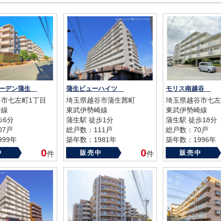
ガーデン蒲生
蒲生ビューハイツ
モリス南越谷
市七左町1丁目
埼玉県越谷市蒲生茜町
埼玉県越谷市七左
崎線
東武伊勢崎線
東武伊勢崎線
歩6分
蒲生駅 徒歩1分
蒲生駅 徒歩18分
07戸
総戸数：111戸
総戸数：70戸
99年
築年数：1981年
築年数：1996年
0
0
中
販売中
販売中
件
件