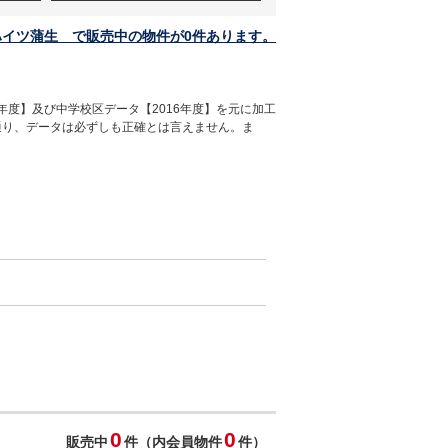
ハイツ蒲生 で販売中の物件が0件あります。
年度】及び中学校区データ【2016年度】を元に加工
通り、データは必ずしも正確とは言えません。ま
0
0
販売中
件（内会員物件
件）