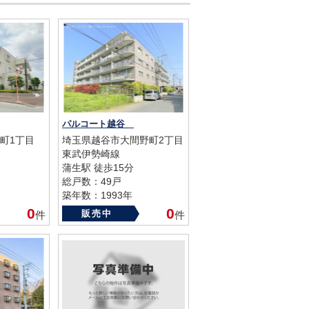
パルコート越谷
町1丁目
埼玉県越谷市大間野町2丁目
東武伊勢崎線
蒲生駅 徒歩15分
総戸数：49戸
築年数：1993年
0
0
販売中
件
件