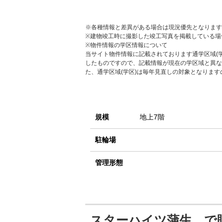
※各種情報と差異がある場合は現況優先となります
※建物竣工時に撮影した竣工写真を掲載している場
※物件情報の学区情報について
当サイト物件情報に記載されております通学区域(学
したものですので、記載情報が現在の学区域と異な
た、通学区域(学区)は毎年見直しの対象となりま
規模
地上7階
駐輪場
管理形態
スターハイツ蒲生 で