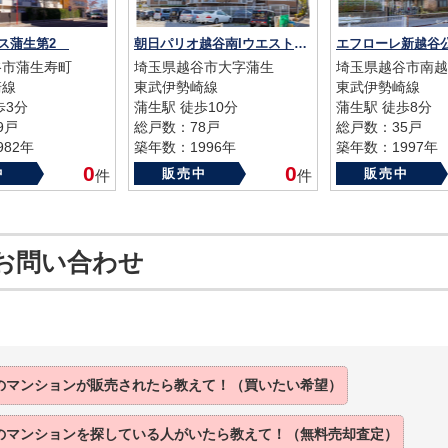
レス蒲生第2
朝日パリオ越谷南Iウエストサイド
エフローレ新越
谷市蒲生寿町
埼玉県越谷市大字蒲生
埼玉県越谷市南越
崎線
東武伊勢崎線
東武伊勢崎線
歩3分
蒲生駅 徒歩10分
蒲生駅 徒歩8分
9戸
総戸数：78戸
総戸数：35戸
82年
築年数：1996年
築年数：1997年
0
0
中
販売中
販売中
件
件
お問い合わせ
のマンションが
販売されたら
教えて！（買いたい希望）
のマンションを
探している人がいたら
教えて！（無料売却査定）