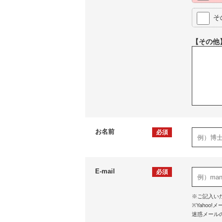
そ
【その他
お名前
必須
E-mail
必須
※ご記入い
※Yaho
迷惑メール