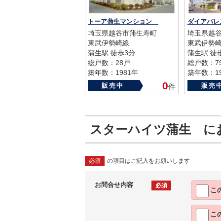
トーア蒲生マンション
ダイアパ
埼玉県越谷市蒲生寿町
埼玉県越
東武伊勢崎線
東武伊勢
蒲生駅 徒歩3分
蒲生駅 徒
総戸数：28戸
総戸数：7
築年数：1981年
築年数：19
0
販売中
販売
件
スターハイツ蒲生 に
必須
の項目はご記入をお願いします
お問合せ内容
必須
こ
こ