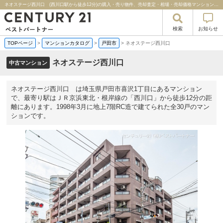
ネオステージ西川口 (西川口駅から徒歩12分)の購入・売り物件、売却査定・相場・売却価格マンション情報｜センチュリー２１ベストパートナー
検索
お知らせ
TOPページ
>
マンションカタログ
>
戸田市
>
ネオステージ西川口
ネオステージ西川口
中古マンション
ネオステージ西川口 は埼玉県戸田市喜沢1丁目にあるマンション
で、最寄り駅はＪＲ京浜東北・根岸線の「西川口」から徒歩12分の距
離にあります。1998年3月に地上7階RC造で建てられた全30戸のマン
ションです。