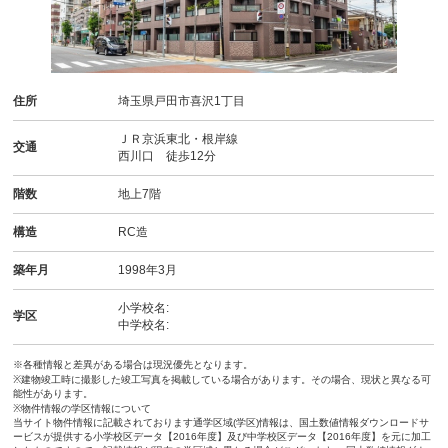
住所
埼玉県戸田市喜沢1丁目
ＪＲ京浜東北・根岸線
交通
西川口 徒歩12分
階数
地上7階
構造
RC造
築年月
1998年3月
小学校名:
学区
中学校名:
※各種情報と差異がある場合は現況優先となります。
※建物竣工時に撮影した竣工写真を掲載している場合があります。その場合、現状と異なる可
能性があります。
※物件情報の学区情報について
当サイト物件情報に記載されております通学区域(学区)情報は、国土数値情報ダウンロードサ
ービスが提供する小学校区データ【2016年度】及び中学校区データ【2016年度】を元に加工