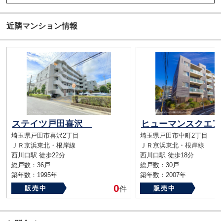
近隣マンション情報
ステイツ戸田喜沢
埼玉県戸田市喜沢2丁目
埼玉県戸田市中町2丁目
ＪＲ京浜東北・根岸線
ＪＲ京浜東北・根岸線
西川口駅 徒歩22分
西川口駅 徒歩18分
総戸数：36戸
総戸数：30戸
築年数：1995年
築年数：2007年
0
販売中
件
販売中