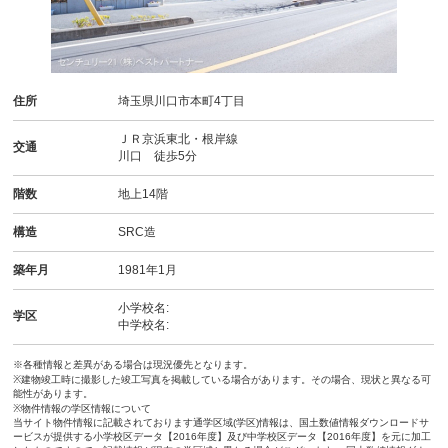
住所
埼玉県川口市本町4丁目
ＪＲ京浜東北・根岸線
交通
川口 徒歩5分
階数
地上14階
構造
SRC造
築年月
1981年1月
小学校名:
学区
中学校名:
※各種情報と差異がある場合は現況優先となります。
※建物竣工時に撮影した竣工写真を掲載している場合があります。その場合、現状と異なる可
能性があります。
※物件情報の学区情報について
当サイト物件情報に記載されております通学区域(学区)情報は、国土数値情報ダウンロードサ
ービスが提供する小学校区データ【2016年度】及び中学校区データ【2016年度】を元に加工