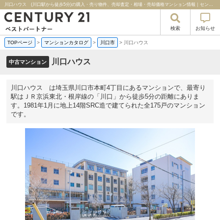
川口ハウス (川口駅から徒歩5分)の購入・売り物件、売却査定・相場・売却価格マンション情報｜センチュリー２１ベストパートナー
検索
お知らせ
TOPページ
>
マンションカタログ
>
川口市
>
川口ハウス
川口ハウス
中古マンション
川口ハウス は埼玉県川口市本町4丁目にあるマンションで、最寄り
駅はＪＲ京浜東北・根岸線の「川口」から徒歩5分の距離にありま
す。1981年1月に地上14階SRC造で建てられた全175戸のマンション
です。