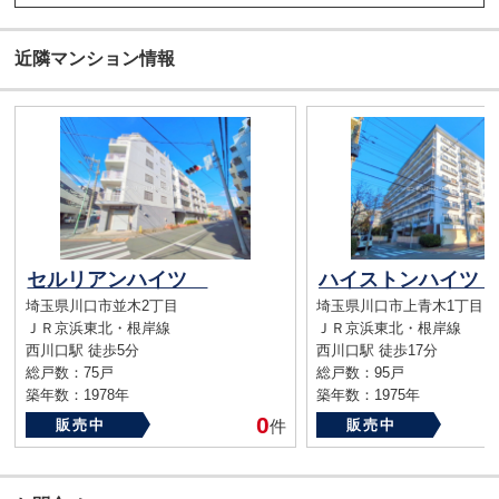
近隣マンション情報
セルリアンハイツ
ハイストンハイツ
埼玉県川口市並木2丁目
埼玉県川口市上青木1丁目
ＪＲ京浜東北・根岸線
ＪＲ京浜東北・根岸線
西川口駅 徒歩5分
西川口駅 徒歩17分
総戸数：75戸
総戸数：95戸
築年数：1978年
築年数：1975年
0
販売中
件
販売中