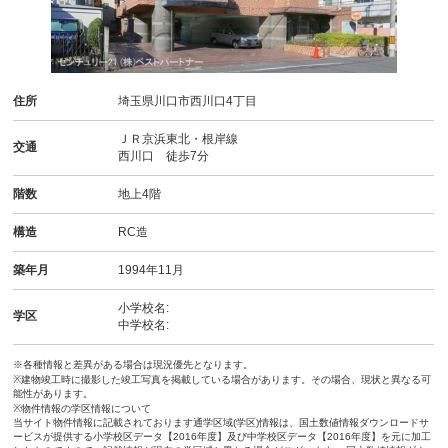
住所
埼玉県川口市西川口4丁目
ＪＲ京浜東北・根岸線
交通
西川口 徒歩7分
階数
地上4階
構造
RC造
築年月
1994年11月
小学校名:
学区
中学校名:
※各種情報と差異がある場合は現況優先となります。
※建物竣工時に撮影した竣工写真を掲載している場合があります。その場合、現状と異なる可
能性があります。
※物件情報の学区情報について
当サイト物件情報に記載されております通学区域(学区)情報は、国土数値情報ダウンロードサ
ービスが提供する小学校区データ【2016年度】及び中学校区データ【2016年度】を元に加工