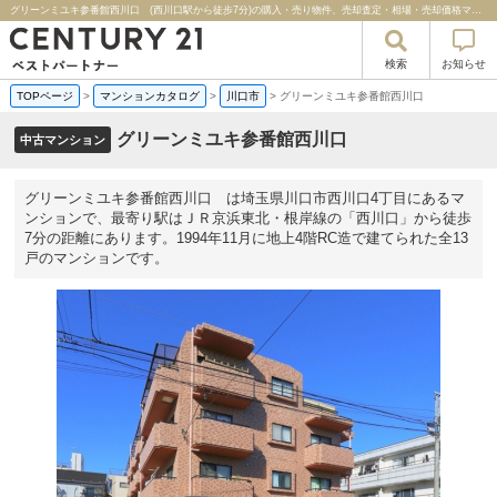
グリーンミユキ参番館西川口 (西川口駅から徒歩7分)の購入・売り物件、売却査定・相場・売却価格マンション情報｜センチュリー２１ベストパートナー
検索
お知らせ
TOPページ
>
マンションカタログ
>
川口市
>
グリーンミユキ参番館西川口
グリーンミユキ参番館西川口
中古マンション
グリーンミユキ参番館西川口 は埼玉県川口市西川口4丁目にあるマ
ンションで、最寄り駅はＪＲ京浜東北・根岸線の「西川口」から徒歩
7分の距離にあります。1994年11月に地上4階RC造で建てられた全13
戸のマンションです。