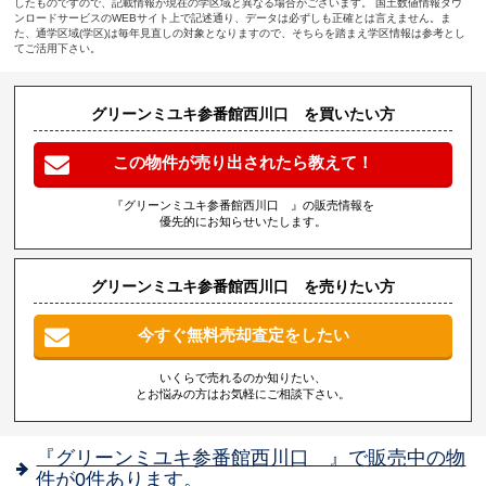
したものですので、記載情報が現在の学区域と異なる場合がございます。 国土数値情報ダウ
ンロードサービスのWEBサイト上で記述通り、データは必ずしも正確とは言えません。ま
た、通学区域(学区)は毎年見直しの対象となりますので、そちらを踏まえ学区情報は参考とし
てご活用下さい。
グリーンミユキ参番館西川口 を買いたい方
この物件が売り出されたら教えて！
『グリーンミユキ参番館西川口 』の販売情報を
優先的にお知らせいたします。
グリーンミユキ参番館西川口 を売りたい方
今すぐ無料売却査定をしたい
いくらで売れるのか知りたい、
とお悩みの方はお気軽にご相談下さい。
『グリーンミユキ参番館西川口 』で販売中の物
件が0件あります。