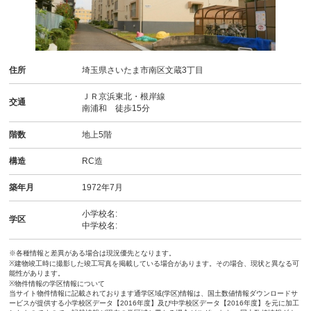
住所
埼玉県さいたま市南区文蔵3丁目
ＪＲ京浜東北・根岸線
交通
南浦和 徒歩15分
階数
地上5階
構造
RC造
築年月
1972年7月
小学校名:
学区
中学校名:
※各種情報と差異がある場合は現況優先となります。
※建物竣工時に撮影した竣工写真を掲載している場合があります。その場合、現状と異なる可
能性があります。
※物件情報の学区情報について
当サイト物件情報に記載されております通学区域(学区)情報は、国土数値情報ダウンロードサ
ービスが提供する小学校区データ【2016年度】及び中学校区データ【2016年度】を元に加工