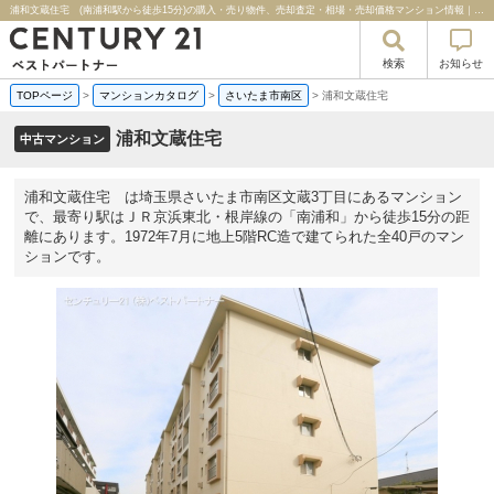
浦和文蔵住宅 (南浦和駅から徒歩15分)の購入・売り物件、売却査定・相場・売却価格マンション情報｜センチュリー２１ベストパートナー
検索
お知らせ
TOPページ
>
マンションカタログ
>
さいたま市南区
>
浦和文蔵住宅
浦和文蔵住宅
中古マンション
浦和文蔵住宅 は埼玉県さいたま市南区文蔵3丁目にあるマンション
で、最寄り駅はＪＲ京浜東北・根岸線の「南浦和」から徒歩15分の距
離にあります。1972年7月に地上5階RC造で建てられた全40戸のマン
ションです。