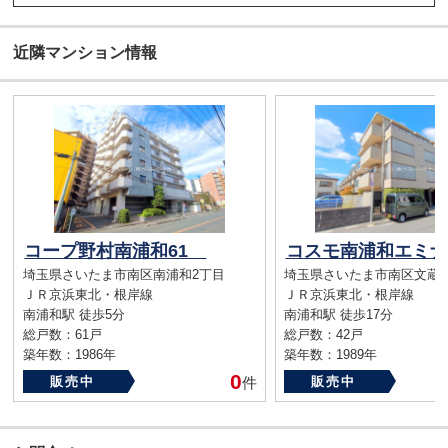
近隣マンション情報
コープ野村南浦和61
コスモ南浦和エミ
埼玉県さいたま市南区南浦和2丁目
埼玉県さいたま市南区文蔵5
ＪＲ京浜東北・根岸線
ＪＲ京浜東北・根岸線
南浦和駅 徒歩5分
南浦和駅 徒歩17分
総戸数：61戸
総戸数：42戸
築年数：1986年
築年数：1989年
0
販売中
件
販売中