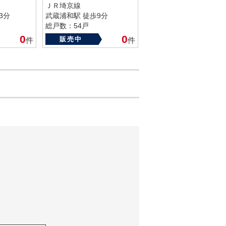
ＪＲ埼京線
3分
武蔵浦和駅 徒歩9分
総戸数：54戸
築年数：1984年
0
0
販売中
件
件