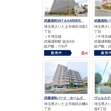
武蔵浦和SKY＆GARDEN
埼玉県さいたま市南区沼影1
埼玉県さい
丁目
丁目
ＪＲ埼京線
ＪＲ埼京
武蔵浦和駅 徒歩4分
武蔵浦和駅
総戸数：776戸
総戸数：2
築年数：2016年
築年数：19
0
販売中
販売
件
武蔵浦和パーク・ホームズ
ヴェルス
埼玉県さいたま市南区白幡4
埼玉県さ
丁目
袋4丁目