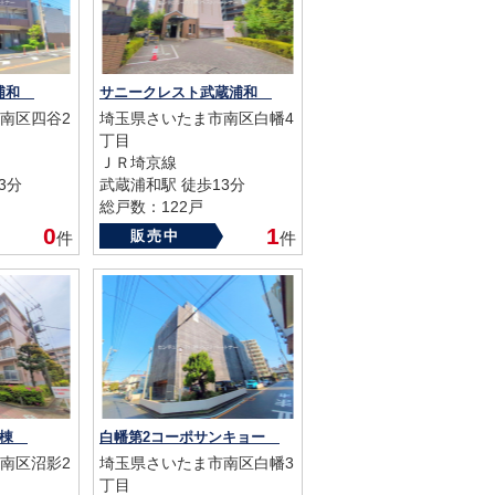
蔵浦和
サニークレスト武蔵浦和
南区四谷2
埼玉県さいたま市南区白幡4
丁目
ＪＲ埼京線
3分
武蔵浦和駅 徒歩13分
総戸数：122戸
築年数：1994年
0
1
販売中
件
件
号棟
白幡第2コーポサンキョー
南区沼影2
埼玉県さいたま市南区白幡3
丁目