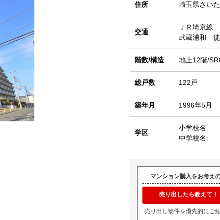
住所
埼玉県さいた
ＪＲ埼京線
交通
武蔵浦和 徒
階数/構造
地上12階/SR
総戸数
122戸
築年月
1996年5月
小学校名:
学区
中学校名:
マンション購入をお考え
売り出したら教えて！
売り出し物件を優先的にご