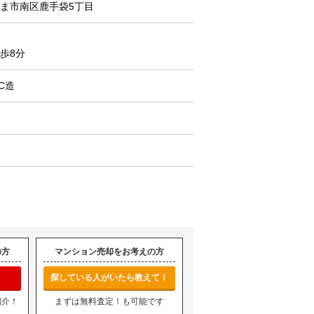
ま市南区鹿手袋5丁目
歩8分
C造
の方
マンション売却をお考えの方
探している人がいたら教えて！
紹介！
まずは無料査定！も可能です