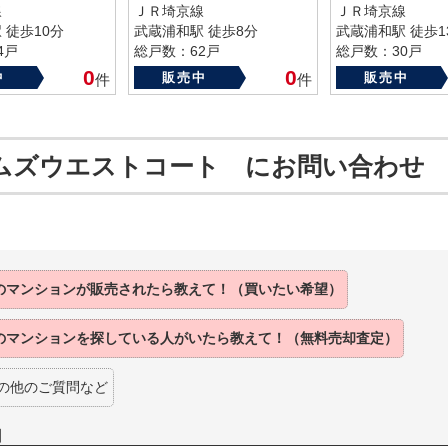
線
ＪＲ埼京線
ＪＲ埼京線
 徒歩10分
武蔵浦和駅 徒歩8分
武蔵浦和駅 徒歩1
4戸
総戸数：62戸
総戸数：30戸
98年
築年数：1983年
築年数：1984年
0
0
中
販売中
販売中
件
件
ムズウエストコート にお問い合わせ
のマンションが
販売されたら
教えて！（買いたい希望）
のマンションを
探している人がいたら
教えて！（無料売却査定）
の他のご質問など
】