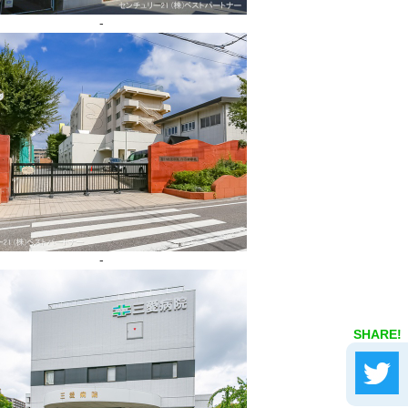
-
-
SHARE!