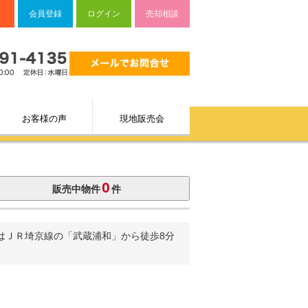
ートナー
会員登録
ログイン
売却相談
お客様の声
現地販売会
0
販売中物件
件
はＪＲ埼京線の「武蔵浦和」から徒歩8分