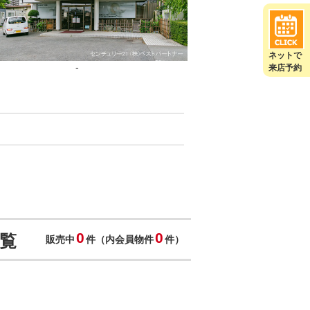
ネットで
-
来店予約
0
0
覧
販売中
件（内会員物件
件）