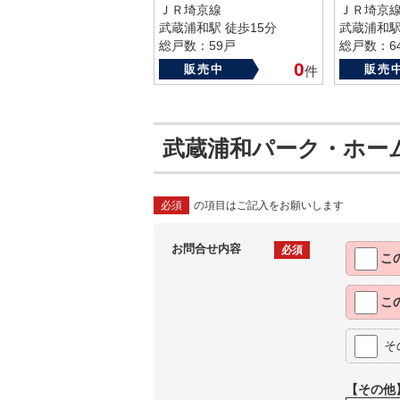
ＪＲ埼京線
ＪＲ埼京
武蔵浦和駅 徒歩15分
武蔵浦和駅
総戸数：59戸
総戸数：6
築年数：1992年
築年数：19
0
販売中
販売
件
武蔵浦和パーク・ホー
必須
の項目はご記入をお願いします
お問合せ内容
必須
こ
こ
そ
【その他