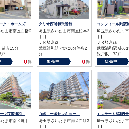
武蔵浦和パーク・ホームズ弐番館
クリオ西浦和弐番館
コンフィール武
たま市南区白幡6
埼玉県さいたま市南区松本2
埼玉県さいたま市
丁目
丁目
線
ＪＲ埼京線
ＪＲ埼京線
 徒歩15分
武蔵浦和駅 バス20分停歩2
武蔵浦和駅 徒歩1
8戸
分
総戸数：32戸
97年
総戸数：41戸
築年数：2003年
0
0
中
販売中
販売中
件
件
築年数：1993年
テージ武蔵浦和
白幡コーポサンキョー
エステート浦和5
いたま市南区鹿手
埼玉県さいたま市南区白幡3
埼玉県さいたま市
丁目
丁目