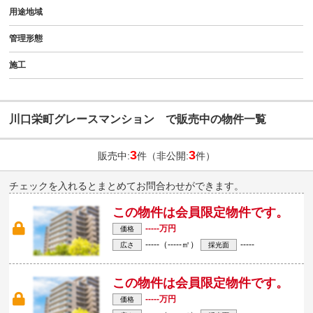
用途地域
管理形態
施工
川口栄町グレースマンション で販売中の物件一覧
3
3
販売中:
件（非公開:
件）
チェックを入れるとまとめてお問合わせができます。
この物件は会員限定物件です。
-----万円
価格
-----（-----㎡）
-----
広さ
採光面
この物件は会員限定物件です。
-----万円
価格