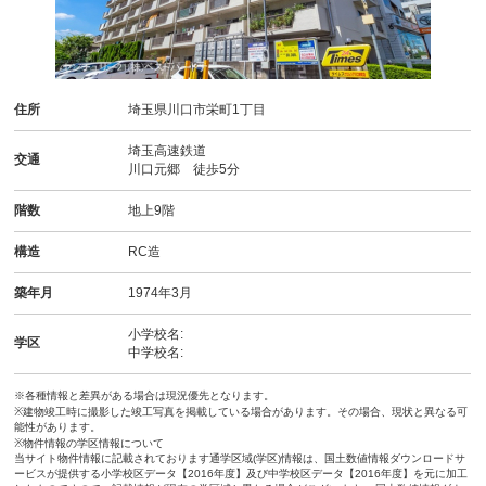
住所
埼玉県川口市栄町1丁目
埼玉高速鉄道
交通
川口元郷 徒歩5分
階数
地上9階
構造
RC造
築年月
1974年3月
小学校名:
学区
中学校名:
※各種情報と差異がある場合は現況優先となります。
※建物竣工時に撮影した竣工写真を掲載している場合があります。その場合、現状と異なる可
能性があります。
※物件情報の学区情報について
当サイト物件情報に記載されております通学区域(学区)情報は、国土数値情報ダウンロードサ
ービスが提供する小学校区データ【2016年度】及び中学校区データ【2016年度】を元に加工