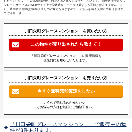
したものですので、記載情報が現在の学区域と異なる場合がございます。 国土数値情報ダウ
ンロードサービスのWEBサイト上で記述通り、データは必ずしも正確とは言えません。ま
た、通学区域(学区)は毎年見直しの対象となりますので、そちらを踏まえ学区情報は参考とし
てご活用下さい。
川口栄町グレースマンション を買いたい方
この物件が売り出されたら教えて！
『川口栄町グレースマンション 』の販売情報を
優先的にお知らせいたします。
川口栄町グレースマンション を売りたい方
今すぐ無料売却査定をしたい
いくらで売れるのか知りたい、
とお悩みの方はお気軽にご相談下さい。
『川口栄町グレースマンション 』で販売中の物
件が3件あります。