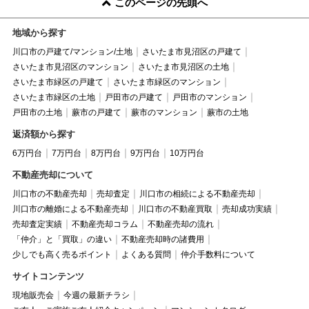
このページの先頭へ
地域から探す
川口市の戸建て/マンション/土地
さいたま市見沼区の戸建て
さいたま市見沼区のマンション
さいたま市見沼区の土地
さいたま市緑区の戸建て
さいたま市緑区のマンション
さいたま市緑区の土地
戸田市の戸建て
戸田市のマンション
戸田市の土地
蕨市の戸建て
蕨市のマンション
蕨市の土地
返済額から探す
6万円台
7万円台
8万円台
9万円台
10万円台
不動産売却について
川口市の不動産売却
売却査定
川口市の相続による不動産売却
川口市の離婚による不動産売却
川口市の不動産買取
売却成功実績
売却査定実績
不動産売却コラム
不動産売却の流れ
「仲介」と「買取」の違い
不動産売却時の諸費用
少しでも高く売るポイント
よくある質問
仲介手数料について
サイトコンテンツ
現地販売会
今週の最新チラシ