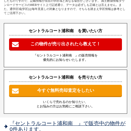
したものですので、記載情報が現在の学区域と異なる場合がございます。 国土数値情報ダウ
ンロードサービスのWEBサイト上で記述通り、データは必ずしも正確とは言えません。ま
た、通学区域(学区)は毎年見直しの対象となりますので、そちらを踏まえ学区情報は参考とし
てご活用下さい。
セントラルコート浦和南 を買いたい方
この物件が売り出されたら教えて！
『セントラルコート浦和南 』の販売情報を
優先的にお知らせいたします。
セントラルコート浦和南 を売りたい方
今すぐ無料売却査定をしたい
いくらで売れるのか知りたい、
とお悩みの方はお気軽にご相談下さい。
『セントラルコート浦和南 』で販売中の物件が
0件あります。