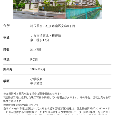
住所
埼玉県さいたま市南区文蔵5丁目
ＪＲ京浜東北・根岸線
交通
蕨 徒歩17分
階数
地上7階
構造
RC造
築年月
1987年2月
小学校名:
学区
中学校名:
※各種情報と差異がある場合は現況優先となります。
※建物竣工時に撮影した竣工写真を掲載している場合があります。その場合、現状と異なる可
能性があります。
※物件情報の学区情報について
当サイト物件情報に記載されております通学区域(学区)情報は、国土数値情報ダウンロードサ
ービスが提供する小学校区データ【2016年度】及び中学校区データ【2016年度】を元に加工