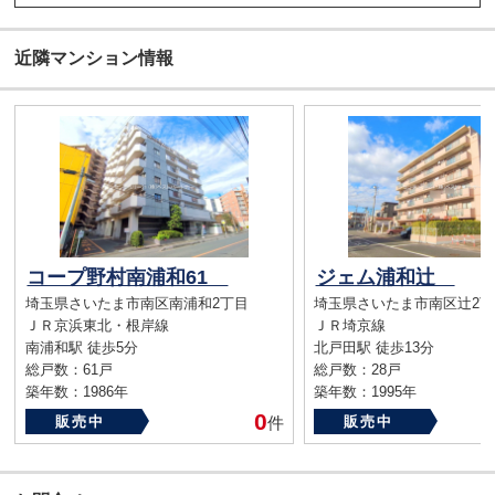
近隣マンション情報
コープ野村南浦和61
ジェム浦和辻
埼玉県さいたま市南区南浦和2丁目
埼玉県さいたま市南区辻2丁
ＪＲ京浜東北・根岸線
ＪＲ埼京線
南浦和駅 徒歩5分
北戸田駅 徒歩13分
総戸数：61戸
総戸数：28戸
築年数：1986年
築年数：1995年
0
販売中
件
販売中