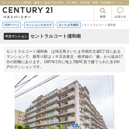
セントラルコート浦和南 (蕨駅から徒歩17分)の購入・売り物件、売却査定・相場・売却価格マンション情報｜センチュリー２１ベストパートナー
検索
お知らせ
TOPページ
>
マンションカタログ
>
さいたま市南区
>
セントラルコート浦和南
セントラルコート浦和南
中古マンション
セントラルコート浦和南 は埼玉県さいたま市南区文蔵5丁目にある
マンションで、最寄り駅はＪＲ京浜東北・根岸線の「蕨」から徒歩17
分の距離にあります。1987年2月に地上7階RC造で建てられた全100
戸のマンションです。