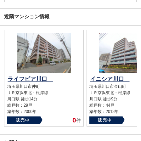
近隣マンション情報
ライフピア川口
イニシア川口
埼玉県川口市仲町
埼玉県川口市金山町
ＪＲ京浜東北・根岸線
ＪＲ京浜東北・根岸線
川口駅 徒歩14分
川口駅 徒歩9分
総戸数：29戸
総戸数：44戸
築年数：2000年
築年数：2013年
0
販売中
件
販売中