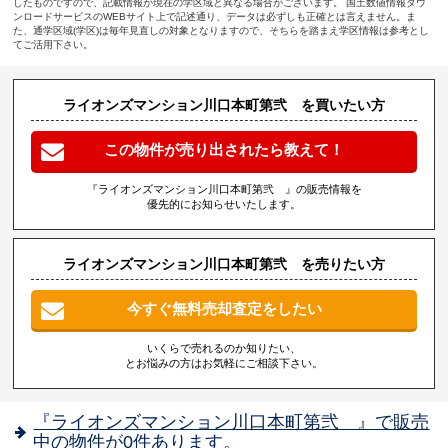
したものですので、記載情報が現在の学区域と異なる場合がございます。 国土数値情報ダウ
ンロードサービスのWEBサイト上で記述通り、データは必ずしも正確とは言えません。ま
た、通学区域(学区)は毎年見直しの対象となりますので、そちらを踏まえ学区情報は参考とし
てご活用下さい。
ライオンズマンション川口本町第弐 を買いたい方
この物件が売り出されたら教えて！
『ライオンズマンション川口本町第弐 』の販売情報を
優先的にお知らせいたします。
ライオンズマンション川口本町第弐 を売りたい方
今すぐ無料売却査定をしたい
いくらで売れるのか知りたい、
とお悩みの方はお気軽にご相談下さい。
『ライオンズマンション川口本町第弐 』で販売
中の物件が0件あります。