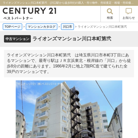
ライオンズマンション川口本町第弐 (川口駅から徒歩8分)の購入・売り物件、売却査定・相場・売却価格マンション情報｜センチュリー２１ベストパートナー
検索
お知らせ
TOPページ
>
マンションカタログ
>
川口市
>
ライオンズマンション川口本町第弐
ライオンズマンション川口本町第弐
中古マンション
ライオンズマンション川口本町第弐 は埼玉県川口市本町3丁目にあ
るマンションで、最寄り駅はＪＲ京浜東北・根岸線の「川口」から徒
歩8分の距離にあります。1986年2月に地上7階RC造で建てられた全
39戸のマンションです。