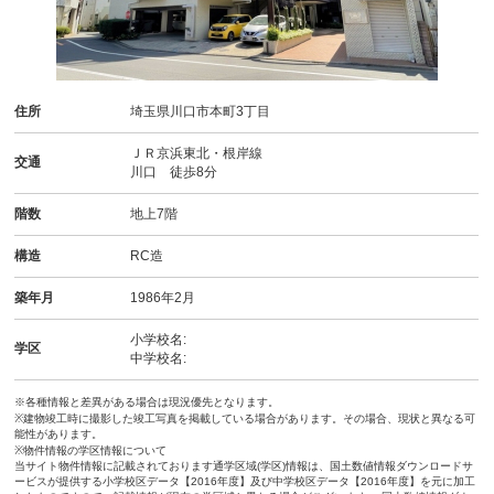
住所
埼玉県川口市本町3丁目
ＪＲ京浜東北・根岸線
交通
川口 徒歩8分
階数
地上7階
構造
RC造
築年月
1986年2月
小学校名:
学区
中学校名:
※各種情報と差異がある場合は現況優先となります。
※建物竣工時に撮影した竣工写真を掲載している場合があります。その場合、現状と異なる可
能性があります。
※物件情報の学区情報について
当サイト物件情報に記載されております通学区域(学区)情報は、国土数値情報ダウンロードサ
ービスが提供する小学校区データ【2016年度】及び中学校区データ【2016年度】を元に加工