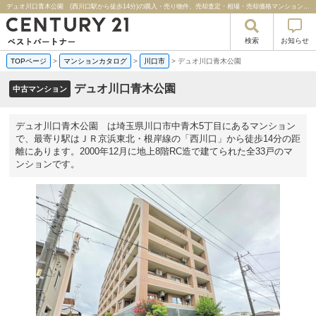
デュオ川口青木公園 (西川口駅から徒歩14分)の購入・売り物件、売却査定・相場・売却価格マンション情報｜センチュリー２１ベストパートナー
検索
お知らせ
TOPページ
>
マンションカタログ
>
川口市
>
デュオ川口青木公園
デュオ川口青木公園
中古マンション
デュオ川口青木公園 は埼玉県川口市中青木5丁目にあるマンション
で、最寄り駅はＪＲ京浜東北・根岸線の「西川口」から徒歩14分の距
離にあります。2000年12月に地上8階RC造で建てられた全33戸のマ
ンションです。