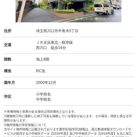
住所
埼玉県川口市中青木5丁目
ＪＲ京浜東北・根岸線
交通
西川口 徒歩14分
階数
地上8階
構造
RC造
築年月
2000年12月
小学校名:
学区
中学校名:
※各種情報と差異がある場合は現況優先となります。
※建物竣工時に撮影した竣工写真を掲載している場合があります。その場合、現状と異なる可
能性があります。
※物件情報の学区情報について
当サイト物件情報に記載されております通学区域(学区)情報は、国土数値情報ダウンロードサ
ービスが提供する小学校区データ【2016年度】及び中学校区データ【2016年度】を元に加工