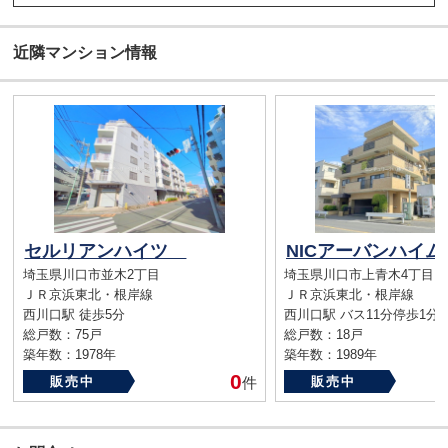
近隣マンション情報
セルリアンハイツ
埼玉県川口市並木2丁目
埼玉県川口市上青木4丁目
ＪＲ京浜東北・根岸線
ＪＲ京浜東北・根岸線
西川口駅 徒歩5分
西川口駅 バス11分停歩1分
総戸数：75戸
総戸数：18戸
築年数：1978年
築年数：1989年
0
販売中
件
販売中