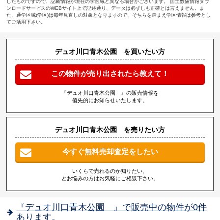
したものですので、記載情報が現在の学区域と異なる場合がございます。 国土数値情報ダウ
ンロードサービスのWEBサイト上で記述通り、データは必ずしも正確とは言えません。ま
た、通学区域(学区)は毎年見直しの対象となりますので、そちらを踏まえ学区情報は参考とし
てご活用下さい。
デュオ川口青木公園 を買いたい方
この物件が売り出されたら教えて！
『デュオ川口青木公園 』の販売情報を
優先的にお知らせいたします。
デュオ川口青木公園 を売りたい方
今すぐ無料売却査定をしたい
いくらで売れるのか知りたい、
とお悩みの方はお気軽にご相談下さい。
『デュオ川口青木公園 』で販売中の物件が0件
あります。