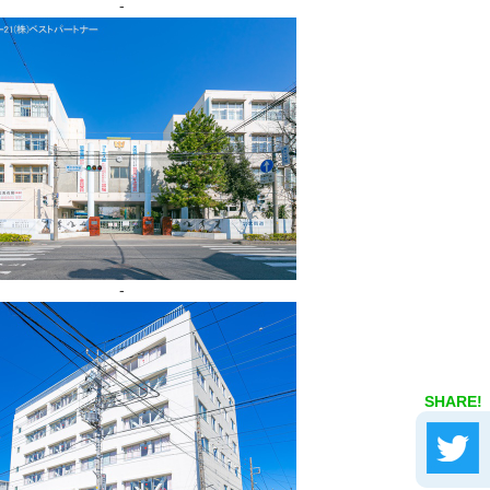
-
-
SHARE!