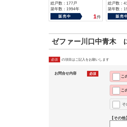
総戸数：177戸
総戸数：4
築年数：1994年
築年数：19
1
販売中
販売
件
ゼファー川口中青木 
必須
の項目はご記入をお願いします
お問合せ内容
必須
こ
こ
そ
【その他