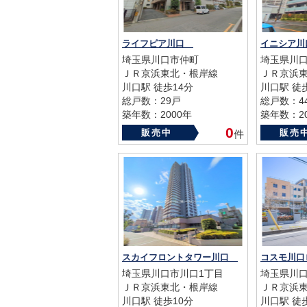
ライフピア川口
イニシア
埼玉県川口市仲町
埼玉県川
ＪＲ京浜東北・根岸線
ＪＲ京浜
川口駅 徒歩14分
川口駅 徒
総戸数：29戸
総戸数：4
築年数：2000年
築年数：20
0
販売中
販売
件
スカイフロントタワー川口
埼玉県川口市川口1丁目
埼玉県川口
ＪＲ京浜東北・根岸線
ＪＲ京浜
川口駅 徒歩10分
川口駅 徒