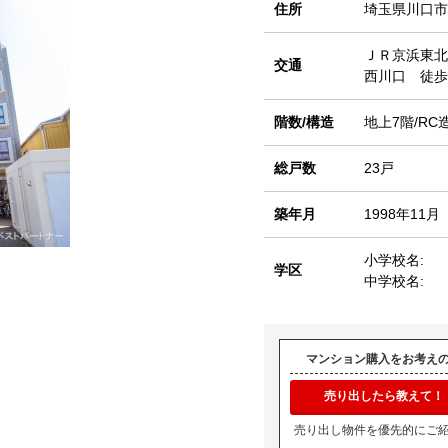
住所
埼玉県川口市
ＪＲ京浜東北
交通
西川口 徒歩
階数/構造
地上7階/RC
総戸数
23戸
築年月
1998年11月
小学校名:
学区
中学校名:
マンション購入をお考え
売り出したら教えて！
売り出し物件を優先的にご