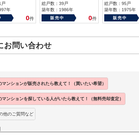
1戸
総戸数：39戸
総戸数：95戸
97年
築年数：1986年
築年数：1975年
0
0
中
販売中
販売中
件
件
にお問い合わせ
のマンションが
販売されたら
教えて！（買いたい希望）
のマンションを
探している人がいたら
教えて！（無料売却査定）
の他のご質問など
】