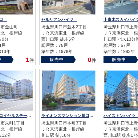
川口
セルリアンハイツ
上青木スカイハ
口市金山町
埼玉県川口市並木2丁目
埼玉県川口市上青
東北・根岸線
ＪＲ京浜東北・根岸線
ＪＲ京浜東北・根
歩9分
西川口駅 徒歩5分
川口駅 バス13分
4戸
総戸数：75戸
総戸数：57戸
13年
築年数：1978年
築年数：1983年
1
0
中
販売中
販売中
件
件
コスモ川口ロイヤルステージ
ライオンズマンション川口本町第弐
ハイストンハイ
市栄町1丁目
埼玉県川口市本町3丁目
埼玉県川口市上青
東北・根岸線
ＪＲ京浜東北・根岸線
ＪＲ京浜東北・根
歩12分
川口駅 徒歩8分
西川口駅 徒歩17