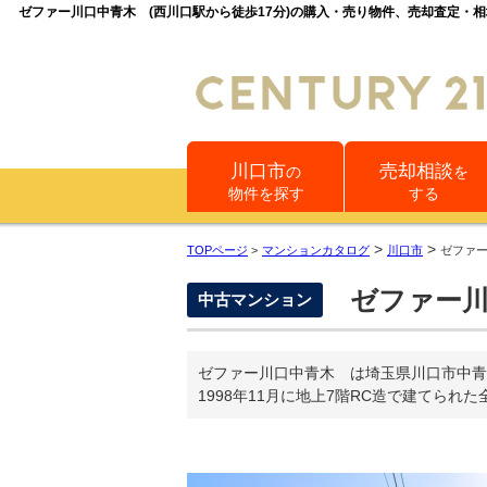
ゼファー川口中青木 (西川口駅から徒歩17分)の購入・売り物件、売却査定・
川口市
売却相談
の
を
物件を探す
する
>
>
TOPページ
>
マンションカタログ
川口市
ゼファ
ゼファー
中古マンション
ゼファー川口中青木 は埼玉県川口市中青
1998年11月に地上7階RC造で建てられ