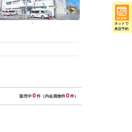
-
ネットで
来店予約
0
0
販売中
件（内会員物件
件）