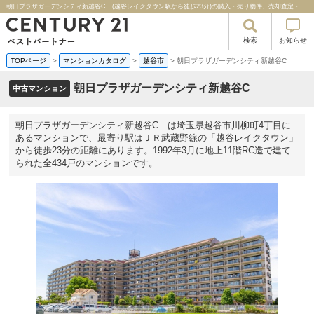
朝日プラザガーデンシティ新越谷C (越谷レイクタウン駅から徒歩23分)の購入・売り物件、売却査定・相場・売却価格マンション情報｜センチュリー２１ベストパートナー
検索
お知らせ
TOPページ
>
マンションカタログ
>
越谷市
>
朝日プラザガーデンシティ新越谷C
朝日プラザガーデンシティ新越谷C
中古マンション
朝日プラザガーデンシティ新越谷C は埼玉県越谷市川柳町4丁目に
あるマンションで、最寄り駅はＪＲ武蔵野線の「越谷レイクタウン」
から徒歩23分の距離にあります。1992年3月に地上11階RC造で建て
られた全434戸のマンションです。