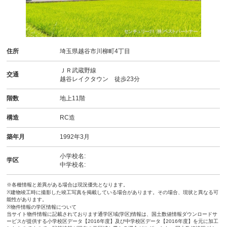
住所
埼玉県越谷市川柳町4丁目
ＪＲ武蔵野線
交通
越谷レイクタウン 徒歩23分
階数
地上11階
構造
RC造
築年月
1992年3月
小学校名:
学区
中学校名:
※各種情報と差異がある場合は現況優先となります。
※建物竣工時に撮影した竣工写真を掲載している場合があります。その場合、現状と異なる可
能性があります。
※物件情報の学区情報について
当サイト物件情報に記載されております通学区域(学区)情報は、国土数値情報ダウンロードサ
ービスが提供する小学校区データ【2016年度】及び中学校区データ【2016年度】を元に加工