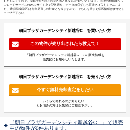
したものですので、記載情報が現在の学区域と異なる場合がございます。 国土数値情報ダウ
ンロードサービスのWEBサイト上で記述通り、データは必ずしも正確とは言えません。ま
た、通学区域(学区)は毎年見直しの対象となりますので、そちらを踏まえ学区情報は参考とし
てご活用下さい。
朝日プラザガーデンシティ新越谷C を買いたい方
この物件が売り出されたら教えて！
『朝日プラザガーデンシティ新越谷C 』の販売情報を
優先的にお知らせいたします。
朝日プラザガーデンシティ新越谷C を売りたい方
今すぐ無料売却査定をしたい
いくらで売れるのか知りたい、
とお悩みの方はお気軽にご相談下さい。
『朝日プラザガーデンシティ新越谷C 』で販売
中の物件が0件あります。