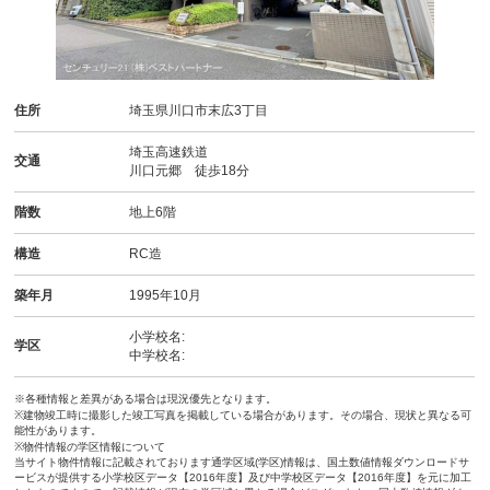
住所
埼玉県川口市末広3丁目
埼玉高速鉄道
交通
川口元郷 徒歩18分
階数
地上6階
構造
RC造
築年月
1995年10月
小学校名:
学区
中学校名:
※各種情報と差異がある場合は現況優先となります。
※建物竣工時に撮影した竣工写真を掲載している場合があります。その場合、現状と異なる可
能性があります。
※物件情報の学区情報について
当サイト物件情報に記載されております通学区域(学区)情報は、国土数値情報ダウンロードサ
ービスが提供する小学校区データ【2016年度】及び中学校区データ【2016年度】を元に加工