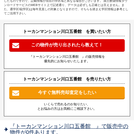
したものですので、記載情報が現在の学区域と異なる場合がございます。 国土数値情報ダウ
ンロードサービスのWEBサイト上で記述通り、データは必ずしも正確とは言えません。ま
た、通学区域(学区)は毎年見直しの対象となりますので、そちらを踏まえ学区情報は参考とし
てご活用下さい。
トーカンマンション川口五番館 を買いたい方
この物件が売り出されたら教えて！
『トーカンマンション川口五番館 』の販売情報を
優先的にお知らせいたします。
トーカンマンション川口五番館 を売りたい方
今すぐ無料売却査定をしたい
いくらで売れるのか知りたい、
とお悩みの方はお気軽にご相談下さい。
『トーカンマンション川口五番館 』で販売中の
物件が0件あります。