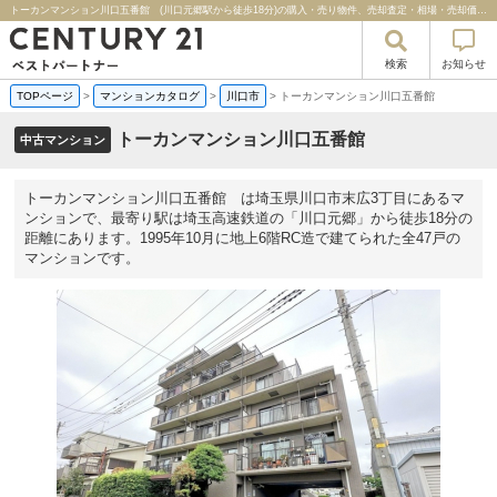
トーカンマンション川口五番館 (川口元郷駅から徒歩18分)の購入・売り物件、売却査定・相場・売却価格マンション情報｜センチュリー２１ベストパートナー
検索
お知らせ
TOPページ
>
マンションカタログ
>
川口市
>
トーカンマンション川口五番館
トーカンマンション川口五番館
中古マンション
トーカンマンション川口五番館 は埼玉県川口市末広3丁目にあるマ
ンションで、最寄り駅は埼玉高速鉄道の「川口元郷」から徒歩18分の
距離にあります。1995年10月に地上6階RC造で建てられた全47戸の
マンションです。