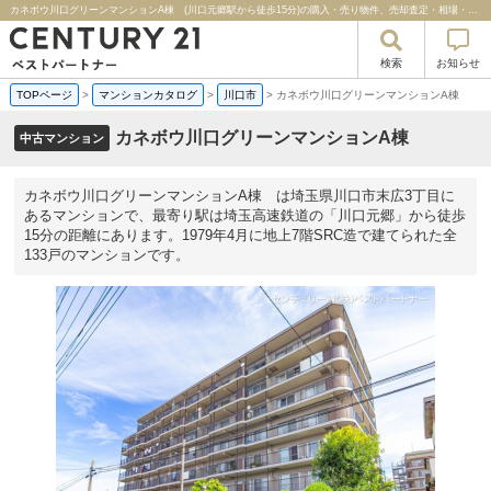
カネボウ川口グリーンマンションA棟 (川口元郷駅から徒歩15分)の購入・売り物件、売却査定・相場・売却価格マンション情報｜センチュリー２１ベストパートナー
検索
お知らせ
TOPページ
>
マンションカタログ
>
川口市
>
カネボウ川口グリーンマンションA棟
カネボウ川口グリーンマンションA棟
中古マンション
カネボウ川口グリーンマンションA棟 は埼玉県川口市末広3丁目に
あるマンションで、最寄り駅は埼玉高速鉄道の「川口元郷」から徒歩
15分の距離にあります。1979年4月に地上7階SRC造で建てられた全
133戸のマンションです。