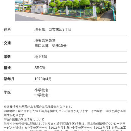
住所
埼玉県川口市末広3丁目
埼玉高速鉄道
交通
川口元郷 徒歩15分
階数
地上7階
構造
SRC造
築年月
1979年4月
小学校名:
学区
中学校名:
※各種情報と差異がある場合は現況優先となります。
※建物竣工時に撮影した竣工写真を掲載している場合があります。その場合、現状と異なる可
能性があります。
※物件情報の学区情報について
当サイト物件情報に記載されております通学区域(学区)情報は、国土数値情報ダウンロードサ
ービスが提供する小学校区データ【2016年度】及び中学校区データ【2016年度】を元に加工