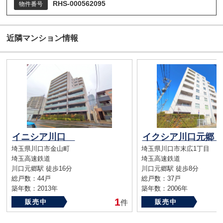
RHS-000562095
物件番号
近隣マンション情報
イニシア川口
イクシア川口元郷
埼玉県川口市金山町
埼玉県川口市末広1丁目
埼玉高速鉄道
埼玉高速鉄道
川口元郷駅 徒歩16分
川口元郷駅 徒歩8分
総戸数：44戸
総戸数：37戸
築年数：2013年
築年数：2006年
1
販売中
件
販売中