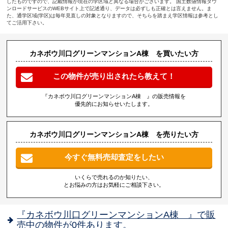
したものですので、記載情報が現在の学区域と異なる場合がございます。 国土数値情報ダウ
ンロードサービスのWEBサイト上で記述通り、データは必ずしも正確とは言えません。ま
た、通学区域(学区)は毎年見直しの対象となりますので、そちらを踏まえ学区情報は参考とし
てご活用下さい。
カネボウ川口グリーンマンションA棟 を買いたい方
この物件が売り出されたら教えて！
『カネボウ川口グリーンマンションA棟 』の販売情報を
優先的にお知らせいたします。
カネボウ川口グリーンマンションA棟 を売りたい方
今すぐ無料売却査定をしたい
いくらで売れるのか知りたい、
とお悩みの方はお気軽にご相談下さい。
『カネボウ川口グリーンマンションA棟 』で販
売中の物件が0件あります。