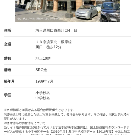
住所
埼玉県川口市西川口4丁目
ＪＲ京浜東北・根岸線
交通
川口 徒歩12分
階数
地上10階
構造
SRC造
築年月
1989年7月
小学校名:
学区
中学校名:
※各種情報と差異がある場合は現況優先となります。
※建物竣工時に撮影した竣工写真を掲載している場合があります。その場合、現状と異なる可
能性があります。
※物件情報の学区情報について
当サイト物件情報に記載されております通学区域(学区)情報は、国土数値情報ダウンロードサ
ービスが提供する小学校区データ【2016年度】及び中学校区データ【2016年度】を元に加工