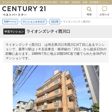
ライオンズシティ西川口 (川口駅から徒歩12分)の購入・売り物件、売却査定・相場・売却価格マンション情報｜センチュリー２１ベストパートナー
検索
お知らせ
TOPページ
>
マンションカタログ
>
川口市
>
ライオンズシティ西川口
ライオンズシティ西川口
中古マンション
ライオンズシティ西川口 は埼玉県川口市西川口4丁目にあるマンシ
ョンで、最寄り駅はＪＲ京浜東北・根岸線の「川口」から徒歩12分の
距離にあります。1989年7月に地上10階SRC造で建てられた全34戸の
マンションです。