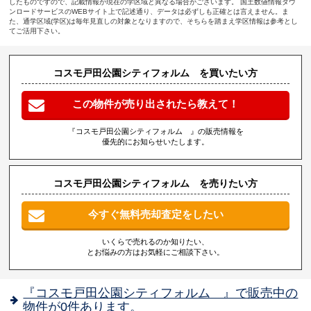
したものですので、記載情報が現在の学区域と異なる場合がございます。 国土数値情報ダウ
ンロードサービスのWEBサイト上で記述通り、データは必ずしも正確とは言えません。ま
た、通学区域(学区)は毎年見直しの対象となりますので、そちらを踏まえ学区情報は参考とし
てご活用下さい。
コスモ戸田公園シティフォルム を買いたい方
この物件が売り出されたら教えて！
『コスモ戸田公園シティフォルム 』の販売情報を
優先的にお知らせいたします。
コスモ戸田公園シティフォルム を売りたい方
今すぐ無料売却査定をしたい
いくらで売れるのか知りたい、
とお悩みの方はお気軽にご相談下さい。
『コスモ戸田公園シティフォルム 』で販売中の
物件が0件あります。