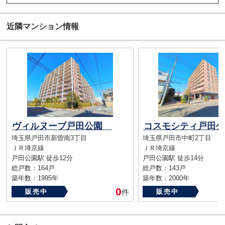
近隣マンション情報
ヴィルヌーブ戸田公園
コスモシティ戸田
埼玉県戸田市新曽南3丁目
埼玉県戸田市中町2丁目
ＪＲ埼京線
ＪＲ埼京線
戸田公園駅 徒歩12分
戸田公園駅 徒歩14分
総戸数：164戸
総戸数：143戸
築年数：1995年
築年数：2000年
0
販売中
件
販売中