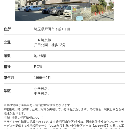
住所
埼玉県戸田市下前1丁目
ＪＲ埼京線
交通
戸田公園 徒歩12分
階数
地上6階
構造
RC造
築年月
1999年9月
小学校名:
学区
中学校名:
※各種情報と差異がある場合は現況優先となります。
※建物竣工時に撮影した竣工写真を掲載している場合があります。その場合、現状と異なる可
能性があります。
※物件情報の学区情報について
当サイト物件情報に記載されております通学区域(学区)情報は、国土数値情報ダウンロードサ
ービスが提供する小学校区データ【2016年度】及び中学校区データ【2016年度】を元に加工