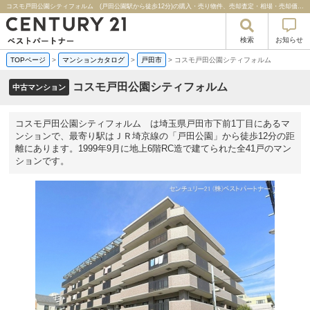
コスモ戸田公園シティフォルム (戸田公園駅から徒歩12分)の購入・売り物件、売却査定・相場・売却価格マンション情報｜センチュリー２１ベストパートナー
検索
お知らせ
TOPページ
>
マンションカタログ
>
戸田市
>
コスモ戸田公園シティフォルム
コスモ戸田公園シティフォルム
中古マンション
コスモ戸田公園シティフォルム は埼玉県戸田市下前1丁目にあるマ
ンションで、最寄り駅はＪＲ埼京線の「戸田公園」から徒歩12分の距
離にあります。1999年9月に地上6階RC造で建てられた全41戸のマン
ションです。