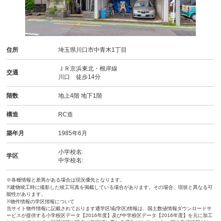
住所
埼玉県川口市中青木1丁目
ＪＲ京浜東北・根岸線
交通
川口 徒歩14分
階数
地上4階 地下1階
構造
RC造
築年月
1985年6月
小学校名:
学区
中学校名:
※各種情報と差異がある場合は現況優先となります。
※建物竣工時に撮影した竣工写真を掲載している場合があります。その場合、現状と異なる可
能性があります。
※物件情報の学区情報について
当サイト物件情報に記載されております通学区域(学区)情報は、国土数値情報ダウンロードサ
ービスが提供する小学校区データ【2016年度】及び中学校区データ【2016年度】を元に加工