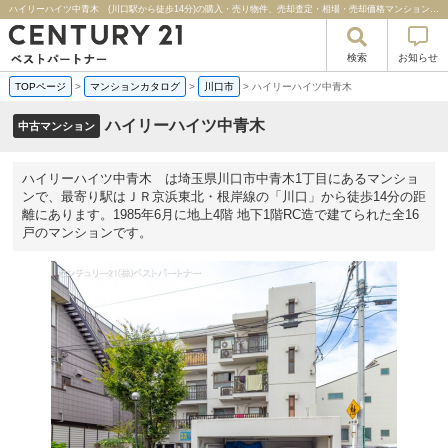
ハイリーハイツ中青木 (川口駅から徒歩14分)の購入・売り物件、売却査定・相場・売却価格マンション情報｜センチュリー２１ベストパートナー
検索
お知らせ
TOPページ
>
マンションカタログ
>
川口市
>
ハイリーハイツ中青木
ハイリーハイツ中青木
中古マンション
ハイリーハイツ中青木 は埼玉県川口市中青木1丁目にあるマンショ
ンで、最寄り駅はＪＲ京浜東北・根岸線の「川口」から徒歩14分の距
離にあります。1985年6月に地上4階 地下1階RC造で建てられた全16
戸のマンションです。