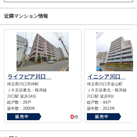
近隣マンション情報
ライフピア川口
イニシア川口
埼玉県川口市仲町
埼玉県川口市金山町
ＪＲ京浜東北・根岸線
ＪＲ京浜東北・根岸線
川口駅 徒歩14分
川口駅 徒歩9分
総戸数：29戸
総戸数：44戸
築年数：2000年
築年数：2013年
0
販売中
件
販売中