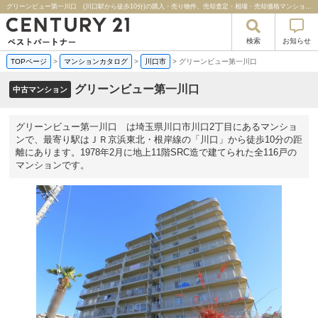
グリーンビュー第一川口 (川口駅から徒歩10分)の購入・売り物件、売却査定・相場・売却価格マンション情報｜センチュリー２１ベストパートナー
検索
お知らせ
TOPページ
>
マンションカタログ
>
川口市
>
グリーンビュー第一川口
グリーンビュー第一川口
中古マンション
グリーンビュー第一川口 は埼玉県川口市川口2丁目にあるマンショ
ンで、最寄り駅はＪＲ京浜東北・根岸線の「川口」から徒歩10分の距
離にあります。1978年2月に地上11階SRC造で建てられた全116戸の
マンションです。