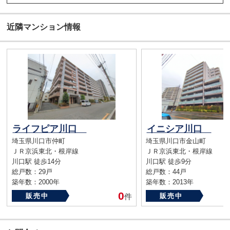
近隣マンション情報
ライフピア川口
イニシア川口
埼玉県川口市仲町
埼玉県川口市金山町
ＪＲ京浜東北・根岸線
ＪＲ京浜東北・根岸線
川口駅 徒歩14分
川口駅 徒歩9分
総戸数：29戸
総戸数：44戸
築年数：2000年
築年数：2013年
0
販売中
件
販売中