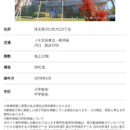
住所
埼玉県川口市川口2丁目
ＪＲ京浜東北・根岸線
交通
川口 徒歩10分
階数
地上11階
構造
SRC造
築年月
1978年2月
小学校名:
学区
中学校名:
※各種情報と差異がある場合は現況優先となります。
※建物竣工時に撮影した竣工写真を掲載している場合があります。その場合、現状と異なる可
能性があります。
※物件情報の学区情報について
当サイト物件情報に記載されております通学区域(学区)情報は、国土数値情報ダウンロードサ
ービスが提供する小学校区データ【2016年度】及び中学校区データ【2016年度】を元に加工