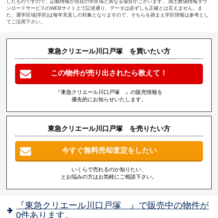
したものですので、記載情報が現在の学区域と異なる場合がございます。 国土数値情報ダウ
ンロードサービスのWEBサイト上で記述通り、データは必ずしも正確とは言えません。ま
た、通学区域(学区)は毎年見直しの対象となりますので、そちらを踏まえ学区情報は参考とし
てご活用下さい。
東急クリエール川口戸塚 を買いたい方
この物件が売り出されたら教えて！
『東急クリエール川口戸塚 』の販売情報を
優先的にお知らせいたします。
東急クリエール川口戸塚 を売りたい方
今すぐ無料売却査定をしたい
いくらで売れるのか知りたい、
とお悩みの方はお気軽にご相談下さい。
『東急クリエール川口戸塚 』で販売中の物件が
0件あります。