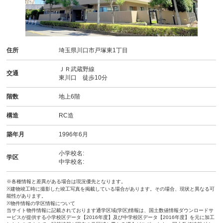
住所
埼玉県川口市戸塚東1丁目
ＪＲ武蔵野線
交通
東川口 徒歩10分
階数
地上6階
構造
RC造
築年月
1996年6月
小学校名:
学区
中学校名:
※各種情報と差異がある場合は現況優先となります。
※建物竣工時に撮影した竣工写真を掲載している場合があります。その場合、現状と異なる可
能性があります。
※物件情報の学区情報について
当サイト物件情報に記載されております通学区域(学区)情報は、国土数値情報ダウンロードサ
ービスが提供する小学校区データ【2016年度】及び中学校区データ【2016年度】を元に加工