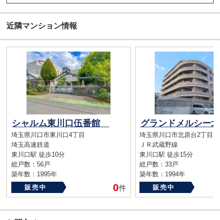
近隣マンション情報
シャルム東川口伍番館
グランドメルシー
埼玉県川口市東川口4丁目
埼玉県川口市北原台2丁目
埼玉高速鉄道
ＪＲ武蔵野線
東川口駅 徒歩10分
東川口駅 徒歩15分
総戸数：56戸
総戸数：33戸
築年数：1995年
築年数：1994年
0
販売中
件
販売中