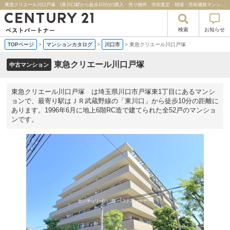
東急クリエール川口戸塚 (東川口駅から徒歩10分)の購入・売り物件、売却査定・相場・売却価格マンション情報｜センチュリー２１ベストパートナー
検索
お知らせ
TOPページ
>
マンションカタログ
>
川口市
>
東急クリエール川口戸塚
東急クリエール川口戸塚
中古マンション
東急クリエール川口戸塚 は埼玉県川口市戸塚東1丁目にあるマンシ
ョンで、最寄り駅はＪＲ武蔵野線の「東川口」から徒歩10分の距離に
あります。1996年6月に地上6階RC造で建てられた全52戸のマンショ
ンです。