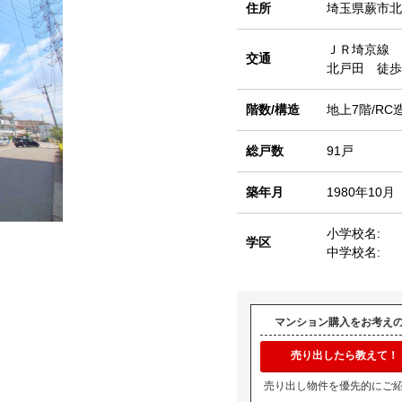
住所
埼玉県蕨市北
ＪＲ埼京線
交通
北戸田 徒歩
階数/構造
地上7階/RC
総戸数
91戸
築年月
1980年10月
小学校名:
学区
中学校名:
マンション購入をお考え
売り出したら教えて！
売り出し物件を優先的にご