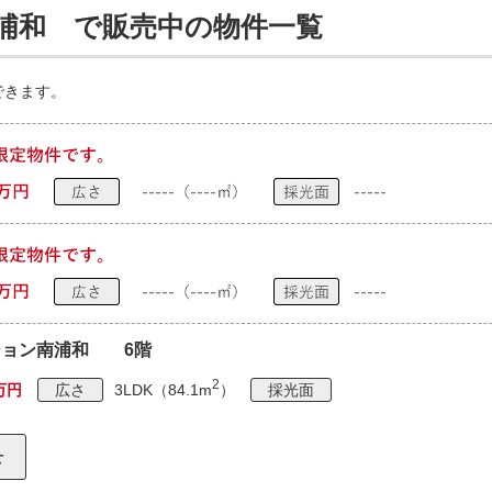
浦和 で販売中の物件一覧
できます。
ション南浦和 6階
2
9万円
広さ
3LDK（84.1m
）
採光面