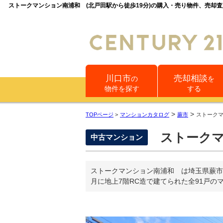
ストークマンション南浦和 (北戸田駅から徒歩19分)の購入・売り物件、売却
川口市
売却相談
の
を
物件を探す
する
>
>
TOPページ
>
マンションカタログ
蕨市
ストーク
ストークマ
中古マンション
ストークマンション南浦和 は埼玉県蕨市北
月に地上7階RC造で建てられた全91戸の