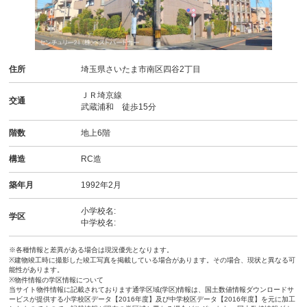
住所
埼玉県さいたま市南区四谷2丁目
ＪＲ埼京線
交通
武蔵浦和 徒歩15分
階数
地上6階
構造
RC造
築年月
1992年2月
小学校名:
学区
中学校名:
※各種情報と差異がある場合は現況優先となります。
※建物竣工時に撮影した竣工写真を掲載している場合があります。その場合、現状と異なる可
能性があります。
※物件情報の学区情報について
当サイト物件情報に記載されております通学区域(学区)情報は、国土数値情報ダウンロードサ
ービスが提供する小学校区データ【2016年度】及び中学校区データ【2016年度】を元に加工