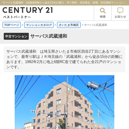
サーパス武蔵浦和 (武蔵浦和駅から徒歩15分)の購入・売り物件、売却査定・相場・売却価格マンション情報｜センチュリー２１ベストパートナー
検索
お知らせ
TOPページ
>
マンションカタログ
>
さいたま市南区
>
サーパス武蔵浦和
サーパス武蔵浦和
中古マンション
サーパス武蔵浦和 は埼玉県さいたま市南区四谷2丁目にあるマンシ
ョンで、最寄り駅はＪＲ埼京線の「武蔵浦和」から徒歩15分の距離に
あります。1992年2月に地上6階RC造で建てられた全21戸のマンショ
ンです。