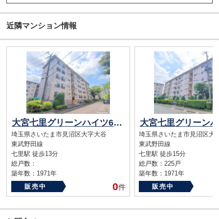
近隣マンション情報
大宮七里グリーンハイツ6号棟
埼玉県さいたま市見沼区大字大谷
埼玉県さいたま市見沼区大
東武野田線
東武野田線
七里駅 徒歩13分
七里駅 徒歩15分
総戸数：
総戸数：225戸
築年数：1971年
築年数：1971年
0
販売中
件
販売中