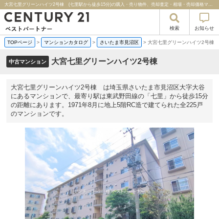
大宮七里グリーンハイツ2号棟 (七里駅から徒歩15分)の購入・売り物件、売却査定・相場・売却価格マンション情報｜センチュリー２１ベストパートナー
検索
お知らせ
TOPページ
>
マンションカタログ
>
さいたま市見沼区
>
大宮七里グリーンハイツ2号棟
大宮七里グリーンハイツ2号棟
中古マンション
大宮七里グリーンハイツ2号棟 は埼玉県さいたま市見沼区大字大谷
にあるマンションで、最寄り駅は東武野田線の「七里」から徒歩15分
の距離にあります。1971年8月に地上5階RC造で建てられた全225戸
のマンションです。