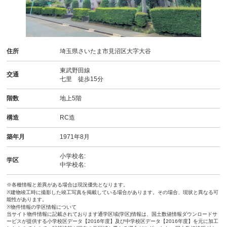
住所
埼玉県さいたま市見沼区大字大谷
東武野田線
交通
七里 徒歩15分
階数
地上5階
構造
RC造
築年月
1971年8月
小学校名:
学区
中学校名:
※各種情報と差異がある場合は現況優先となります。
※建物竣工時に撮影した竣工写真を掲載している場合があります。その場合、現状と異なる可
能性があります。
※物件情報の学区情報について
当サイト物件情報に記載されております通学区域(学区)情報は、国土数値情報ダウンロードサ
ービスが提供する小学校区データ【2016年度】及び中学校区データ【2016年度】を元に加工