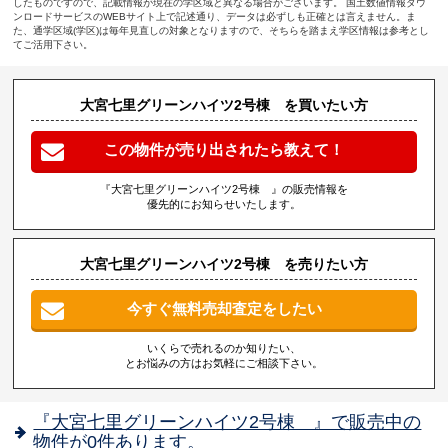
したものですので、記載情報が現在の学区域と異なる場合がございます。 国土数値情報ダウ
ンロードサービスのWEBサイト上で記述通り、データは必ずしも正確とは言えません。ま
た、通学区域(学区)は毎年見直しの対象となりますので、そちらを踏まえ学区情報は参考とし
てご活用下さい。
大宮七里グリーンハイツ2号棟 を買いたい方
この物件が売り出されたら教えて！
『大宮七里グリーンハイツ2号棟 』の販売情報を
優先的にお知らせいたします。
大宮七里グリーンハイツ2号棟 を売りたい方
今すぐ無料売却査定をしたい
いくらで売れるのか知りたい、
とお悩みの方はお気軽にご相談下さい。
『大宮七里グリーンハイツ2号棟 』で販売中の
物件が0件あります。