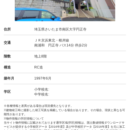
住所
埼玉県さいたま市南区大字円正寺
ＪＲ京浜東北・根岸線
交通
南浦和 円正寺 バス14分 停歩2分
階数
地上8階
構造
RC造
築年月
1997年6月
小学校名:
学区
中学校名:
※各種情報と差異がある場合は現況優先となります。
※建物竣工時に撮影した竣工写真を掲載している場合があります。その場合、現状と異なる可
能性があります。
※物件情報の学区情報について
当サイト物件情報に記載されております通学区域(学区)情報は、国土数値情報ダウンロードサ
ービスが提供する小学校区データ【2016年度】及び中学校区データ【2016年度】を元に加工