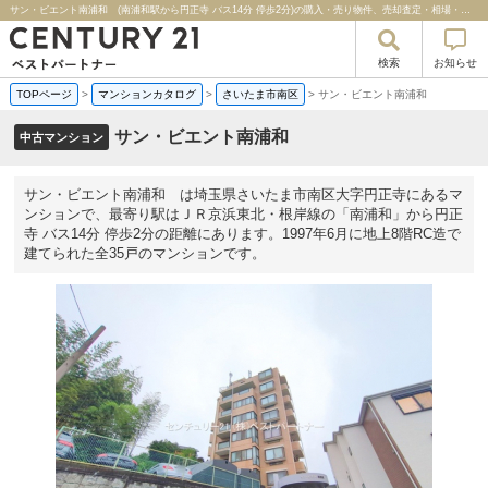
サン・ビエント南浦和 (南浦和駅から円正寺 バス14分 停歩2分)の購入・売り物件、売却査定・相場・売却価格マンション情報｜センチュリー２１ベストパートナー
検索
お知らせ
TOPページ
>
マンションカタログ
>
さいたま市南区
>
サン・ビエント南浦和
サン・ビエント南浦和
中古マンション
サン・ビエント南浦和 は埼玉県さいたま市南区大字円正寺にあるマ
ンションで、最寄り駅はＪＲ京浜東北・根岸線の「南浦和」から円正
寺 バス14分 停歩2分の距離にあります。1997年6月に地上8階RC造で
建てられた全35戸のマンションです。