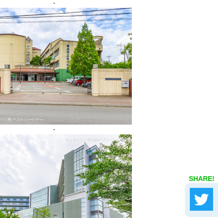
-
-
SHARE!