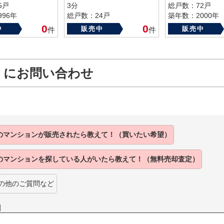
5戸
3分
総戸数：72戸
96年
総戸数：24戸
築年数：2000年
築年数：1970年
0
0
中
販売中
販売中
件
件
 にお問い合わせ
のマンションが
販売されたら
教えて！（買いたい希望）
のマンションを
探している人がいたら
教えて！（無料売却査定）
の他のご質問など
】