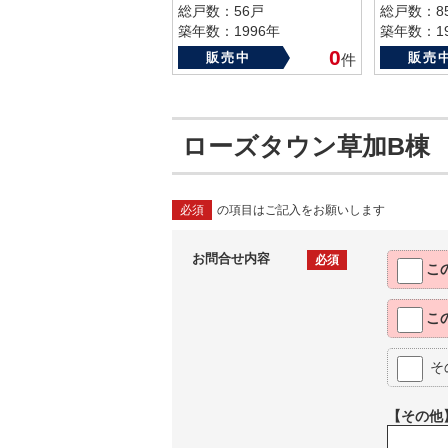
総戸数：56戸
総戸数：8
築年数：1996年
築年数：19
0
販売中
販売
件
ローズタウン草加B棟
必須
の項目はご記入をお願いします
お問合せ内容
必須
こ
こ
そ
【その他