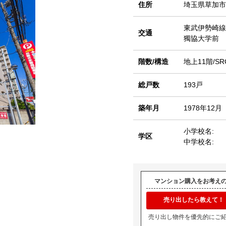
住所
埼玉県草加市
東武伊勢崎線
交通
獨協大学前 
階数/構造
地上11階/SR
総戸数
193戸
築年月
1978年12月
小学校名:
学区
中学校名:
マンション購入をお考え
売り出したら教えて！
売り出し物件を優先的にご