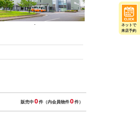
-
ネットで
来店予約
0
0
販売中
件（内会員物件
件）