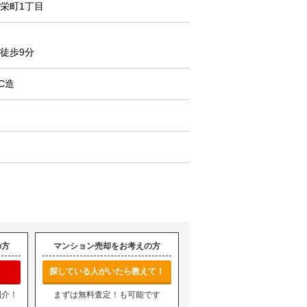
栄町1丁目
徒歩9分
C造
の方
マンション売却をお考えの方
探している人がいたら教えて！
紹介！
まずは無料査定！も可能です