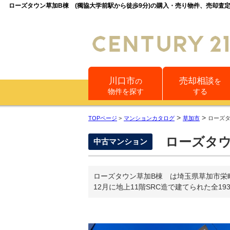
ローズタウン草加B棟 (獨協大学前駅から徒歩9分)の購入・売り物件、売却
川口市
売却相談
の
を
物件を探す
する
>
>
TOPページ
>
マンションカタログ
草加市
ローズ
ローズタウ
中古マンション
ローズタウン草加B棟 は埼玉県草加市栄
12月に地上11階SRC造で建てられた全1