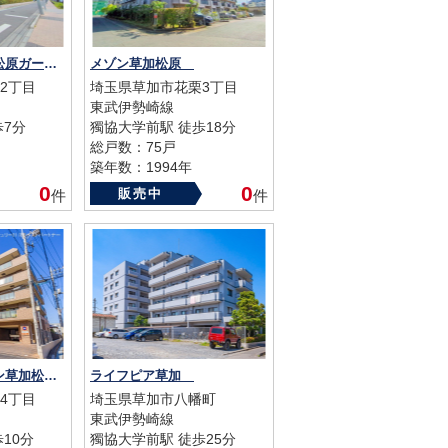
シティテラス草加松原ガーデンズ
メゾン草加松原
2丁目
埼玉県草加市花栗3丁目
東武伊勢崎線
歩7分
獨協大学前駅 徒歩18分
総戸数：75戸
築年数：1994年
0
0
販売中
件
件
ライオンズガーデン草加松原
ライフピア草加
4丁目
埼玉県草加市八幡町
東武伊勢崎線
10分
獨協大学前駅 徒歩25分