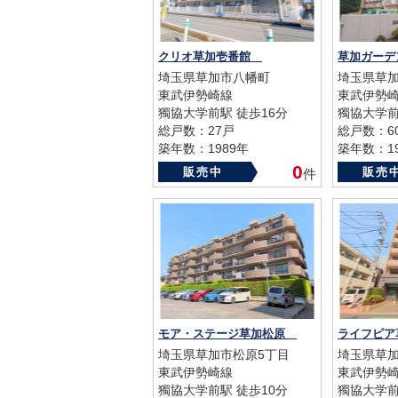
クリオ草加壱番館
草加ガー
埼玉県草加市八幡町
埼玉県草加
東武伊勢崎線
東武伊勢
獨協大学前駅 徒歩16分
獨協大学前
総戸数：27戸
総戸数：6
築年数：1989年
築年数：19
0
販売中
販売
件
モア・ステージ草加松原
ライフピ
埼玉県草加市松原5丁目
埼玉県草加
東武伊勢崎線
東武伊勢
獨協大学前駅 徒歩10分
獨協大学前