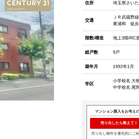
住所
埼玉県さいた
ＪＲ武蔵野線
交通
東浦和 徒歩
階数/構造
地上3階/RC
総戸数
9戸
築年月
1992年1月
小学校名:大
学区
中学校名:尾
マンション購入をお考え
売り出したら教えて！
売り出し物件を優先的にご