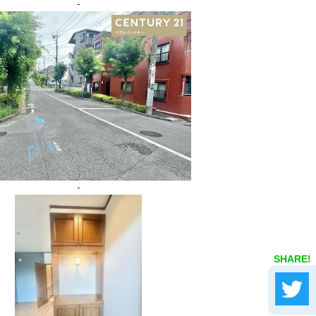
-
-
SHARE!