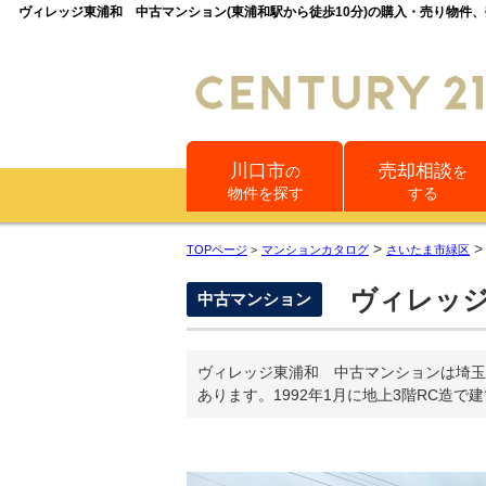
ヴィレッジ東浦和 中古マンション(東浦和駅から徒歩10分)の購入・売り物
川口市
売却相談
の
を
物件を探す
する
>
TOPページ
>
マンションカタログ
さいたま市緑区
ヴィレッジ
中古マンション
ヴィレッジ東浦和 中古マンションは埼玉
あります。1992年1月に地上3階RC造