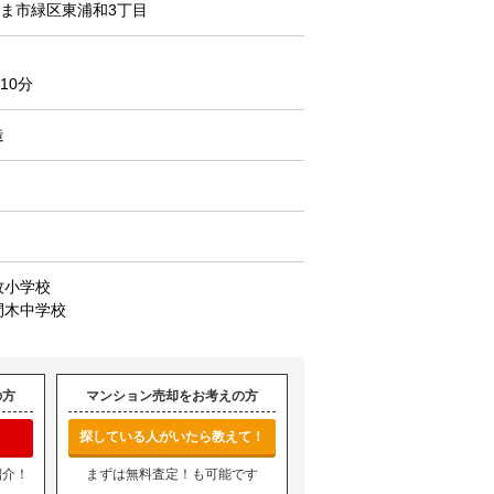
ま市緑区東浦和3丁目
10分
造
牧小学校
間木中学校
の方
マンション売却をお考えの方
探している人がいたら教えて！
紹介！
まずは無料査定！も可能です