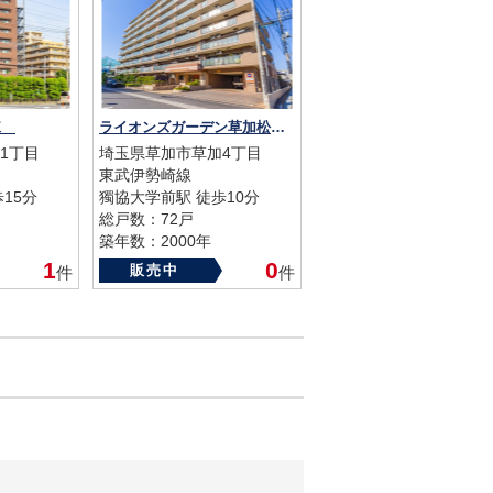
棟
ライオンズガーデン草加松原
1丁目
埼玉県草加市草加4丁目
東武伊勢崎線
15分
獨協大学前駅 徒歩10分
総戸数：72戸
築年数：2000年
1
0
販売中
件
件