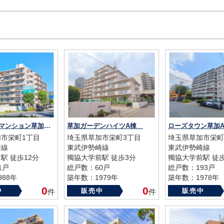
キャッスルマンション草加松原
草加ガーデンハイツA棟
ローズタウン草加
市栄町1丁目
埼玉県草加市栄町3丁目
埼玉県草加市栄町
崎線
東武伊勢崎線
東武伊勢崎線
駅 徒歩12分
獨協大学前駅 徒歩3分
獨協大学前駅 徒歩
1戸
総戸数：60戸
総戸数：193戸
88年
築年数：1979年
築年数：1978年
0
0
中
販売中
販売中
件
件