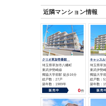
近隣マンション情報
クリオ草加壱番館
埼玉県草加市八幡町
埼玉県草加
東武伊勢崎線
東武伊勢
獨協大学前駅 徒歩16分
獨協大学前
総戸数：27戸
総戸数：5
築年数：1989年
築年数：19
0
販売中
販売
件