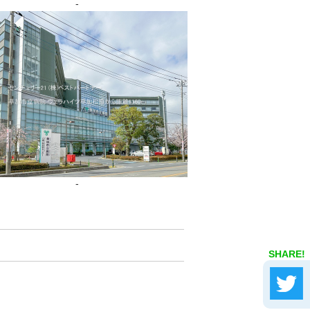
-
-
SHARE!