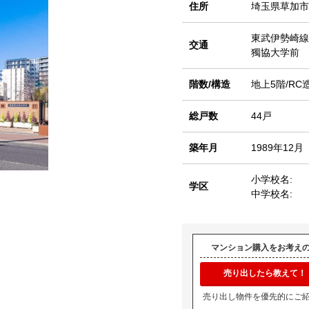
住所
埼玉県草加市
東武伊勢崎線
交通
獨協大学前 
階数/構造
地上5階/RC
総戸数
44戸
築年月
1989年12月
小学校名:
学区
中学校名:
マンション購入をお考え
売り出したら教えて！
売り出し物件を優先的にご