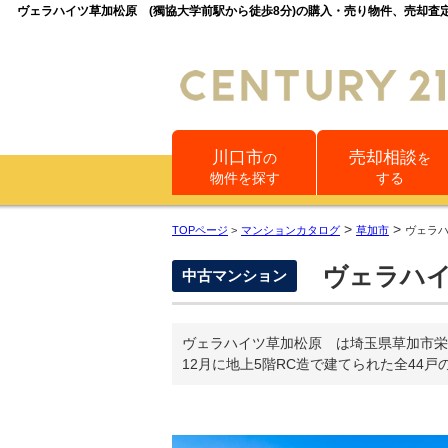
ヴェラハイツ草加松原 (獨協大学前駅から徒歩8分)の購入・売り物件、売却
川口市
売却相談
の
を
物件を探す
する
>
>
TOPページ
>
マンションカタログ
草加市
ヴェラ
ヴェラハ
中古マンション
ヴェラハイツ草加松原 は埼玉県草加市栄
12月に地上5階RC造で建てられた全44