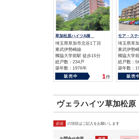
草加松原ハイツA棟
モア・ス
埼玉県草加市北谷1丁目
埼玉県草加
東武伊勢崎線
東武伊勢
獨協大学前駅 徒歩15分
獨協大学前
総戸数：234戸
総戸数：5
築年数：1976年
築年数：19
1
販売中
販売
件
ヴェラハイツ草加松原
必須
の項目はご記入をお願いします
お問合せ内容