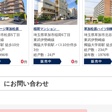
テージ草加松原
稲荷マンション
草加松原ハイツB
市松原5丁目
埼玉県草加市稲荷6丁目
埼玉県草加市北谷
崎線
東武伊勢崎線
東武伊勢崎線
駅 徒歩10分
獨協大学前駅 バス10分停歩
獨協大学前駅 徒歩
6戸
3分
総戸数：234戸
96年
総戸数：24戸
築年数：1976年
築年数：1970年
0
0
中
販売中
販売中
件
件
 にお問い合わせ