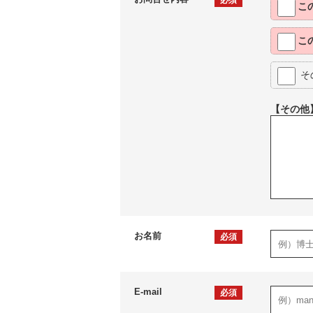
必須
こ
こ
そ
【その他
お名前
必須
E-mail
必須