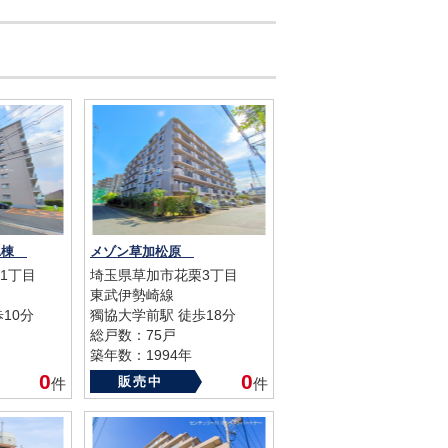
A棟
メゾン草加松原
1丁目
埼玉県草加市花栗3丁目
東武伊勢崎線
10分
獨協大学前駅 徒歩18分
総戸数：75戸
築年数：1994年
0
0
販売中
件
件