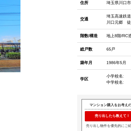
住所
埼玉県川口市
埼玉高速鉄道
交通
川口元郷 徒
階数/構造
地上8階/RC
総戸数
65戸
築年月
1986年5月
小学校名:
学区
中学校名:
マンション購入をお考え
売り出したら教えて！
売り出し物件を優先的にご