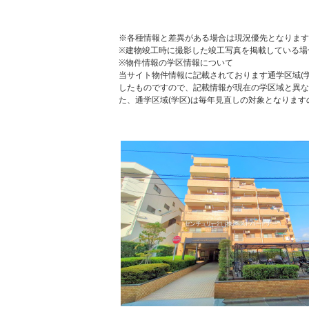
※各種情報と差異がある場合は現況優先となります
※建物竣工時に撮影した竣工写真を掲載している場
※物件情報の学区情報について
当サイト物件情報に記載されております通学区域(学
したものですので、記載情報が現在の学区域と異な
た、通学区域(学区)は毎年見直しの対象となりま