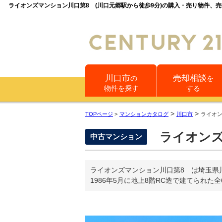
ライオンズマンション川口第8 (川口元郷駅から徒歩9分)の購入・売り物件
川口市
売却相談
の
を
物件を探す
する
>
>
TOPページ
>
マンションカタログ
川口市
ライオ
ライオンズ
中古マンション
ライオンズマンション川口第8 は埼玉県
1986年5月に地上8階RC造で建てられた