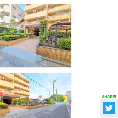
-
-
SHARE!