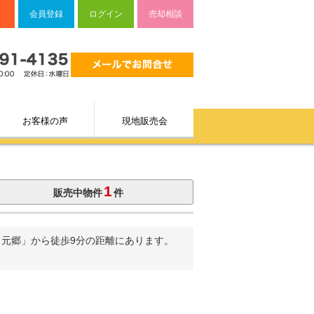
会員登録
ログイン
売却相談
お客様の声
現地販売会
1
販売中物件
件
口元郷」から徒歩9分の距離にあります。