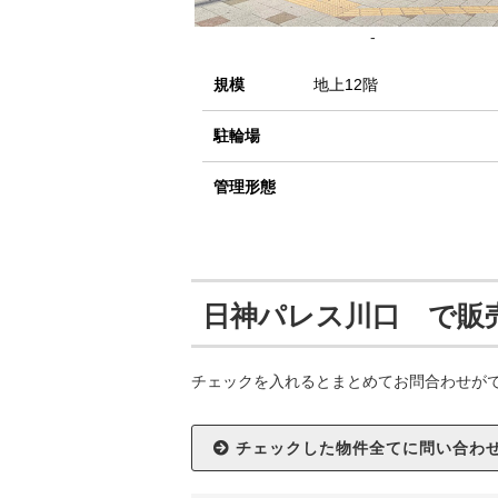
-
規模
地上12階
駐輪場
管理形態
日神パレス川口 で販
チェックを入れるとまとめてお問合わせが