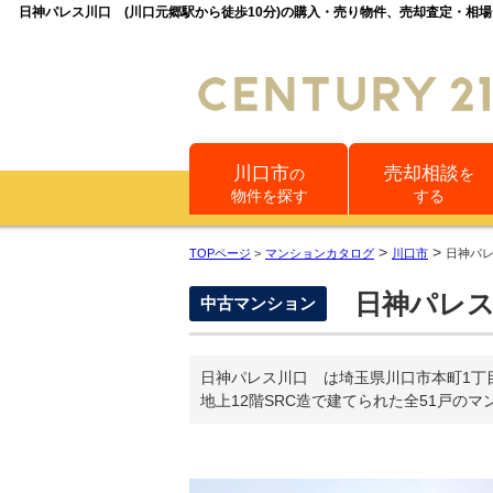
日神パレス川口 (川口元郷駅から徒歩10分)の購入・売り物件、売却査定・相
川口市
売却相談
の
を
物件を探す
する
>
>
TOPページ
>
マンションカタログ
川口市
日神パ
日神パレ
中古マンション
日神パレス川口 は埼玉県川口市本町1丁目
地上12階SRC造で建てられた全51戸の