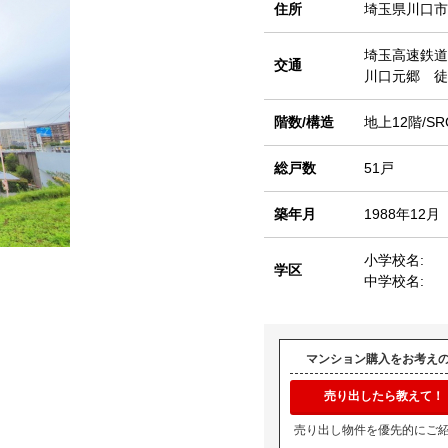
住所
埼玉県川口市
埼玉高速鉄道
交通
川口元郷 徒
階数/構造
地上12階/SR
総戸数
51戸
築年月
1988年12月
小学校名:
学区
中学校名:
マンション購入をお考え
売り出したら教えて！
売り出し物件を優先的にご