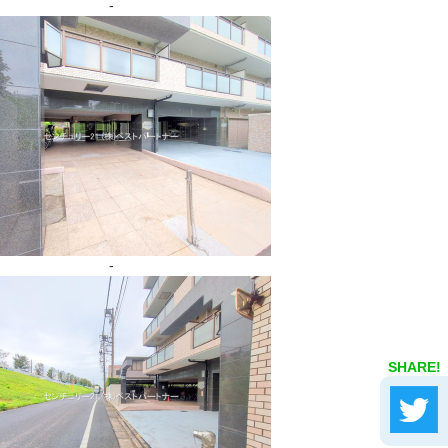
-
-
SHARE!