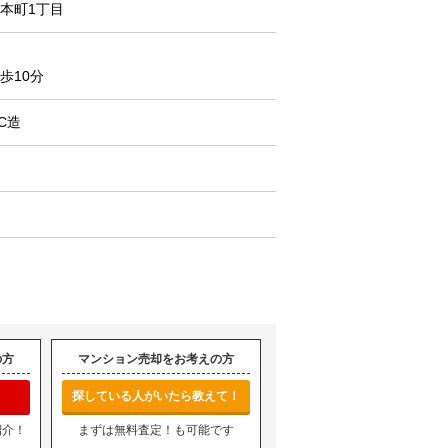
本町1丁目
歩10分
C造
の方
マンション売却をお考えの方
探している人がいたら教えて！
紹介！
まずは無料査定！も可能です