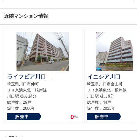
近隣マンション情報
ライフピア川口
イニシア川口
埼玉県川口市仲町
埼玉県川口市金山町
ＪＲ京浜東北・根岸線
ＪＲ京浜東北・根岸線
川口駅 徒歩14分
川口駅 徒歩9分
総戸数：29戸
総戸数：44戸
築年数：2000年
築年数：2013年
0
販売中
件
販売中