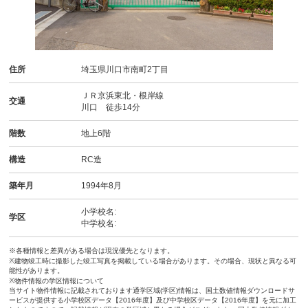
住所
埼玉県川口市南町2丁目
ＪＲ京浜東北・根岸線
交通
川口 徒歩14分
階数
地上6階
構造
RC造
築年月
1994年8月
小学校名:
学区
中学校名:
※各種情報と差異がある場合は現況優先となります。
※建物竣工時に撮影した竣工写真を掲載している場合があります。その場合、現状と異なる可
能性があります。
※物件情報の学区情報について
当サイト物件情報に記載されております通学区域(学区)情報は、国土数値情報ダウンロードサ
ービスが提供する小学校区データ【2016年度】及び中学校区データ【2016年度】を元に加工