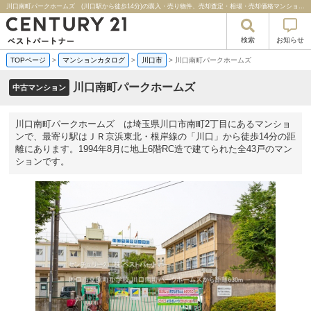
川口南町パークホームズ (川口駅から徒歩14分)の購入・売り物件、売却査定・相場・売却価格マンション情報｜センチュリー２１ベストパートナー
検索
お知らせ
TOPページ
>
マンションカタログ
>
川口市
>
川口南町パークホームズ
川口南町パークホームズ
中古マンション
川口南町パークホームズ は埼玉県川口市南町2丁目にあるマンショ
ンで、最寄り駅はＪＲ京浜東北・根岸線の「川口」から徒歩14分の距
離にあります。1994年8月に地上6階RC造で建てられた全43戸のマン
ションです。