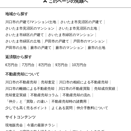
このページの先頭へ
地域から探す
川口市の戸建て/マンション/土地
さいたま市見沼区の戸建て
さいたま市見沼区のマンション
さいたま市見沼区の土地
さいたま市緑区の戸建て
さいたま市緑区のマンション
さいたま市緑区の土地
戸田市の戸建て
戸田市のマンション
戸田市の土地
蕨市の戸建て
蕨市のマンション
蕨市の土地
返済額から探す
6万円台
7万円台
8万円台
9万円台
10万円台
不動産売却について
川口市の不動産売却
売却査定
川口市の相続による不動産売却
川口市の離婚による不動産売却
川口市の不動産買取
売却成功実績
売却査定実績
不動産売却コラム
不動産売却の流れ
「仲介」と「買取」の違い
不動産売却時の諸費用
少しでも高く売るポイント
よくある質問
仲介手数料について
サイトコンテンツ
現地販売会
今週の最新チラシ