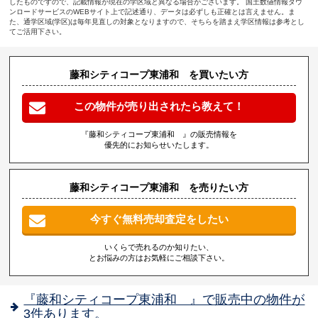
したものですので、記載情報が現在の学区域と異なる場合がございます。 国土数値情報ダウ
ンロードサービスのWEBサイト上で記述通り、データは必ずしも正確とは言えません。ま
た、通学区域(学区)は毎年見直しの対象となりますので、そちらを踏まえ学区情報は参考とし
てご活用下さい。
藤和シティコープ東浦和 を買いたい方
この物件が売り出されたら教えて！
『藤和シティコープ東浦和 』の販売情報を
優先的にお知らせいたします。
藤和シティコープ東浦和 を売りたい方
今すぐ無料売却査定をしたい
いくらで売れるのか知りたい、
とお悩みの方はお気軽にご相談下さい。
『藤和シティコープ東浦和 』で販売中の物件が
3件あります。