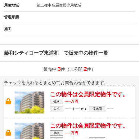
用途地域
第二種中高層住居専用地域
管理形態
施工
藤和シティコープ東浦和 で販売中の物件一覧
3
2
販売中:
件（非公開:
件）
チェックを入れるとまとめてお問合わせができます。
この物件は会員限定物件です。
-----万円
価格
-----（-----㎡）
-----
広さ
採光面
この物件は会員限定物件です。
-----万円
価格