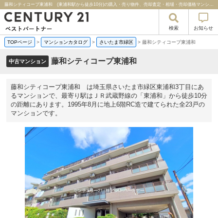
藤和シティコープ東浦和 (東浦和駅から徒歩10分)の購入・売り物件、売却査定・相場・売却価格マンション情報｜センチュリー２１ベストパートナー
検索
お知らせ
TOPページ
>
マンションカタログ
>
さいたま市緑区
>
藤和シティコープ東浦和
藤和シティコープ東浦和
中古マンション
藤和シティコープ東浦和 は埼玉県さいたま市緑区東浦和3丁目にあ
るマンションで、最寄り駅はＪＲ武蔵野線の「東浦和」から徒歩10分
の距離にあります。1995年8月に地上6階RC造で建てられた全23戸の
マンションです。