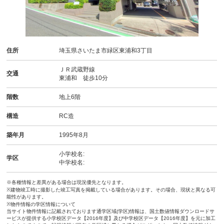
住所
埼玉県さいたま市緑区東浦和3丁目
ＪＲ武蔵野線
交通
東浦和 徒歩10分
階数
地上6階
構造
RC造
築年月
1995年8月
小学校名:
学区
中学校名:
※各種情報と差異がある場合は現況優先となります。
※建物竣工時に撮影した竣工写真を掲載している場合があります。その場合、現状と異なる可
能性があります。
※物件情報の学区情報について
当サイト物件情報に記載されております通学区域(学区)情報は、国土数値情報ダウンロードサ
ービスが提供する小学校区データ【2016年度】及び中学校区データ【2016年度】を元に加工