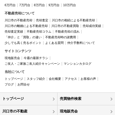
6万円台
7万円台
8万円台
9万円台
10万円台
不動産売却について
川口市の不動産売却
売却査定
川口市の相続による不動産売却
川口市の離婚による不動産売却
川口市の不動産買取
売却成功実績
売却査定実績
不動産売却コラム
不動産売却の流れ
「仲介」と「買取」の違い
不動産売却時の諸費用
少しでも高く売るポイント
よくある質問
仲介手数料について
サイトコンテンツ
現地販売会
今週の最新チラシ
ご友人・ご家族ご友人紹介キャンペーン
マンションカタログ
当社について
トップページ
スタッフ紹介
会社概要
アクセス
お客様の声
ブログ
お問合せ
トップページ
売買物件検索
川口市の不動産
現地販売会