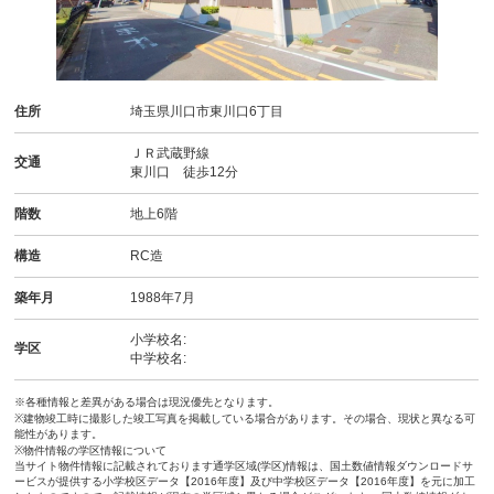
住所
埼玉県川口市東川口6丁目
ＪＲ武蔵野線
交通
東川口 徒歩12分
階数
地上6階
構造
RC造
築年月
1988年7月
小学校名:
学区
中学校名:
※各種情報と差異がある場合は現況優先となります。
※建物竣工時に撮影した竣工写真を掲載している場合があります。その場合、現状と異なる可
能性があります。
※物件情報の学区情報について
当サイト物件情報に記載されております通学区域(学区)情報は、国土数値情報ダウンロードサ
ービスが提供する小学校区データ【2016年度】及び中学校区データ【2016年度】を元に加工