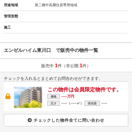
用途地域
第二種中高層住居専用地域
管理形態
施工
エンゼルハイム東川口 で販売中の物件一覧
1
1
販売中:
件（非公開:
件）
チェックを入れるとまとめてお問合わせができます。
この物件は会員限定物件です。
-----万円
価格
-----（-----㎡）
-----
広さ
採光面