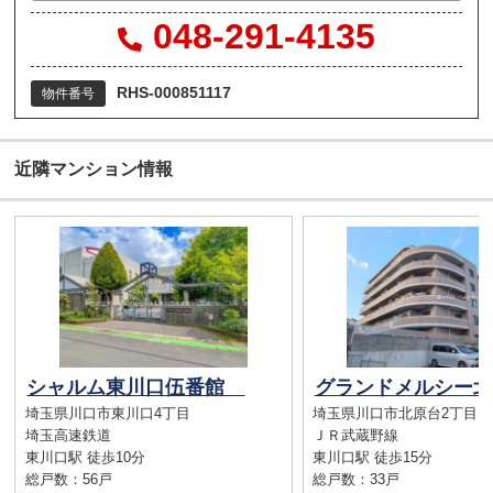
048-291-4135
RHS-000851117
物件番号
近隣マンション情報
シャルム東川口伍番館
グランドメルシー
埼玉県川口市東川口4丁目
埼玉県川口市北原台2丁目
埼玉高速鉄道
ＪＲ武蔵野線
東川口駅 徒歩10分
東川口駅 徒歩15分
総戸数：56戸
総戸数：33戸