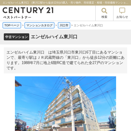
エンゼルハイム東川口 (東川口駅から徒歩12分)の購入・売り物件、売却査定・相場・売却価格マンション情報｜センチュリー２１ベストパートナー
検索
お知らせ
TOPページ
>
マンションカタログ
>
川口市
>
エンゼルハイム東川口
エンゼルハイム東川口
中古マンション
エンゼルハイム東川口 は埼玉県川口市東川口6丁目にあるマンショ
ンで、最寄り駅はＪＲ武蔵野線の「東川口」から徒歩12分の距離にあ
ります。1988年7月に地上6階RC造で建てられた全27戸のマンション
です。