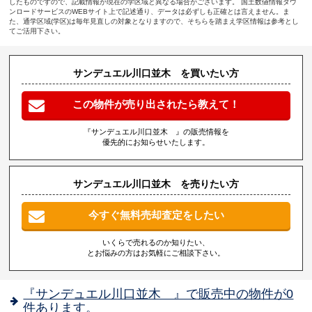
したものですので、記載情報が現在の学区域と異なる場合がございます。 国土数値情報ダウ
ンロードサービスのWEBサイト上で記述通り、データは必ずしも正確とは言えません。ま
た、通学区域(学区)は毎年見直しの対象となりますので、そちらを踏まえ学区情報は参考とし
てご活用下さい。
サンデュエル川口並木 を買いたい方
この物件が売り出されたら教えて！
『サンデュエル川口並木 』の販売情報を
優先的にお知らせいたします。
サンデュエル川口並木 を売りたい方
今すぐ無料売却査定をしたい
いくらで売れるのか知りたい、
とお悩みの方はお気軽にご相談下さい。
『サンデュエル川口並木 』で販売中の物件が0
件あります。