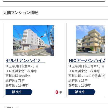
近隣マンション情報
セルリアンハイツ
埼玉県川口市並木2丁目
埼玉県川口市上青木4丁目
ＪＲ京浜東北・根岸線
ＪＲ京浜東北・根岸線
西川口駅 徒歩5分
西川口駅 バス11分停歩1分
総戸数：75戸
総戸数：18戸
築年数：1978年
築年数：1989年
0
販売中
件
販売中