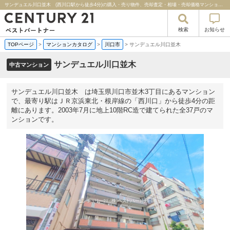
サンデュエル川口並木 (西川口駅から徒歩4分)の購入・売り物件、売却査定・相場・売却価格マンション情報｜センチュリー２１ベストパートナー
検索
お知らせ
TOPページ
>
マンションカタログ
>
川口市
>
サンデュエル川口並木
サンデュエル川口並木
中古マンション
サンデュエル川口並木 は埼玉県川口市並木3丁目にあるマンション
で、最寄り駅はＪＲ京浜東北・根岸線の「西川口」から徒歩4分の距
離にあります。2003年7月に地上10階RC造で建てられた全37戸のマ
ンションです。