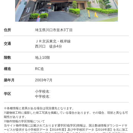
住所
埼玉県川口市並木3丁目
ＪＲ京浜東北・根岸線
交通
西川口 徒歩4分
階数
地上10階
構造
RC造
築年月
2003年7月
小学校名:
学区
中学校名:
※各種情報と差異がある場合は現況優先となります。
※建物竣工時に撮影した竣工写真を掲載している場合があります。その場合、現状と異なる可
能性があります。
※物件情報の学区情報について
当サイト物件情報に記載されております通学区域(学区)情報は、国土数値情報ダウンロードサ
ービスが提供する小学校区データ【2016年度】及び中学校区データ【2016年度】を元に加工